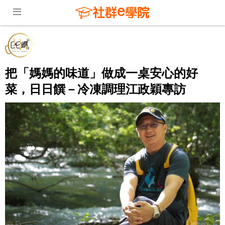
把「媽媽的味道」做成一桌安心的好
菜，日日饌－冷凍調理江政穎專訪