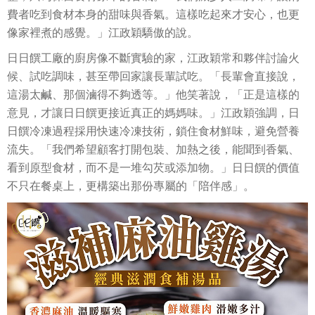
費者吃到食材本身的甜味與香氣。這樣吃起來才安心，也更
像家裡煮的感覺。」江政穎驕傲的說。
日日饌工廠的廚房像不斷實驗的家，江政穎常和夥伴討論火
候、試吃調味，甚至帶回家讓長輩試吃。「長輩會直接說，
這湯太鹹、那個滷得不夠透等。」他笑著說，「正是這樣的
意見，才讓日日饌更接近真正的媽媽味。」江政穎強調，日
日饌冷凍過程採用快速冷凍技術，鎖住食材鮮味，避免營養
流失。「我們希望顧客打開包裝、加熱之後，能聞到香氣、
看到原型食材，而不是一堆勾芡或添加物。」日日饌的價值
不只在餐桌上，更構築出那份專屬的「陪伴感」。