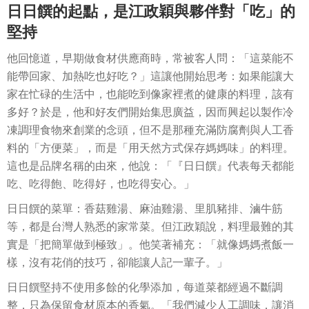
日日饌的起點，是江政穎與夥伴對「吃」的
堅持
他回憶道，早期做食材供應商時，常被客人問：「這菜能不
能帶回家、加熱吃也好吃？」這讓他開始思考：如果能讓大
家在忙碌的生活中，也能吃到像家裡煮的健康的料理，該有
多好？於是，他和好友們開始集思廣益，因而興起以製作冷
凍調理食物來創業的念頭，但不是那種充滿防腐劑與人工香
料的「方便菜」，而是「用天然方式保存媽媽味」的料理。
這也是品牌名稱的由來，他說：「『日日饌』代表每天都能
吃、吃得飽、吃得好，也吃得安心。」
日日饌的菜單：香菇雞湯、麻油雞湯、里肌豬排、滷牛筋
等，都是台灣人熟悉的家常菜。但江政穎說，料理最難的其
實是「把簡單做到極致」。他笑著補充：「就像媽媽煮飯一
樣，沒有花俏的技巧，卻能讓人記一輩子。」
日日饌堅持不使用多餘的化學添加，每道菜都經過不斷調
整，只為保留食材原本的香氣。「我們減少人工調味，讓消