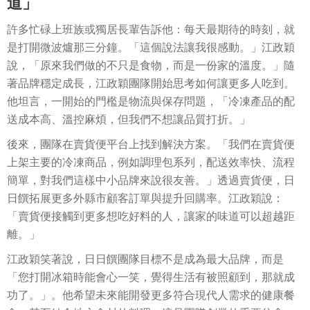
道」
許多忙碌上班族或獨居長輩告訴他：每天最期待的時刻，就
是打開微波爐那三分鐘。「這個說法讓我很感動。」江政穎
說，「原來我們做的不只是食物，而是一份家的溫度。」隨
著品牌穩定成長，江政穎團隊開始思考如何讓更多人吃到。
他坦言，一開始的門檻是物流與保存問題，「冷凍產品的配
送成本高、溫控麻煩，但我們不想讓品質打折。」
後來，團隊在賣貨便平台上找到解決方案。「我們在賣貨便
上架主要的冷凍商品，例如調理包系列，配送效率快、流程
簡單，對我們這樣中小品牌來說很友善。」透過賣貨便，日
日饌拓展更多外縣市顧客訂單與提升回購率。江政穎說：
「賣貨便接觸到更多想吃好料的人，讓家的味道可以超越距
離。」
江政穎笑著說，日日饌團隊目標不是成為最大品牌，而是
「您打開冰箱時能會心一笑，覺得生活有被照顧到，那就成
功了。」。他希望未來能開發更多符合現代人需求的健康餐