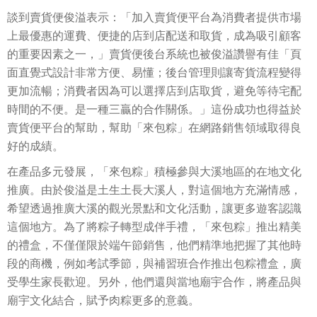
談到賣貨便俊溢表示：「加入賣貨便平台為消費者提供市場
上最優惠的運費、便捷的店到店配送和取貨，成為吸引顧客
的重要因素之一，」賣貨便後台系統也被俊溢讚譽有佳「頁
面直覺式設計非常方便、易懂；後台管理則讓寄貨流程變得
更加流暢；消費者因為可以選擇店到店取貨，避免等待宅配
時間的不便。是一種三贏的合作關係。」這份成功也得益於
賣貨便平台的幫助，幫助「來包粽」在網路銷售領域取得良
好的成績。
在產品多元發展，「來包粽」積極參與大溪地區的在地文化
推廣。由於俊溢是土生土長大溪人，對這個地方充滿情感，
希望透過推廣大溪的觀光景點和文化活動，讓更多遊客認識
這個地方。為了將粽子轉型成伴手禮，「來包粽」推出精美
的禮盒，不僅僅限於端午節銷售，他們精準地把握了其他時
段的商機，例如考試季節，與補習班合作推出包粽禮盒，廣
受學生家長歡迎。另外，他們還與當地廟宇合作，將產品與
廟宇文化結合，賦予肉粽更多的意義。