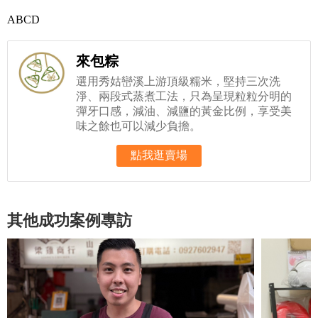
ABCD
來包粽
選用秀姑巒溪上游頂級糯米，堅持三次洗
淨、兩段式蒸煮工法，只為呈現粒粒分明的
彈牙口感，減油、減鹽的黃金比例，享受美
味之餘也可以減少負擔。
點我逛賣場
其他成功案例專訪