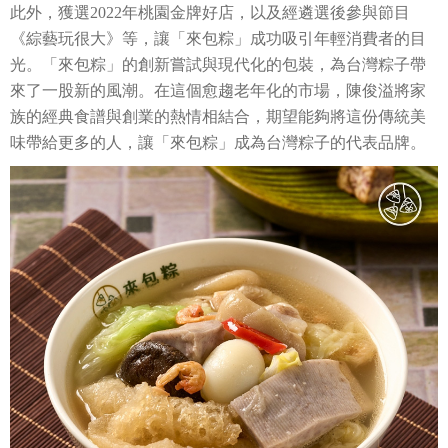
此外，獲選2022年桃園金牌好店，以及經遴選後參與節目
《綜藝玩很大》等，讓「來包粽」成功吸引年輕消費者的目
光。「來包粽」的創新嘗試與現代化的包裝，為台灣粽子帶
來了一股新的風潮。在這個愈趨老年化的市場，陳俊溢將家
族的經典食譜與創業的熱情相結合，期望能夠將這份傳統美
味帶給更多的人，讓「來包粽」成為台灣粽子的代表品牌。