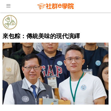
來包粽：傳統美味的現代演繹