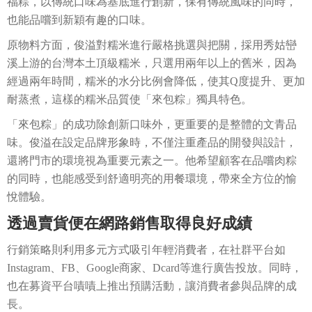
福粽，以傳統口味為基底進行創新，保有傳統風味的同時，
也能品嚐到新穎有趣的口味。
原物料方面，俊溢對糯米進行嚴格挑選與把關，採用秀姑巒
溪上游的台灣本土頂級糯米，只選用兩年以上的舊米，因為
經過兩年時間，糯米的水分比例會降低，使其Q度提升、更加
耐蒸煮，這樣的糯米品質使「來包粽」獨具特色。
「來包粽」的成功除創新口味外，更重要的是整體的文青品
味。俊溢在設定品牌形象時，不僅注重產品的開發與設計，
還將門市的環境視為重要元素之一。他希望顧客在品嚐肉粽
的同時，也能感受到舒適明亮的用餐環境，帶來全方位的愉
悅體驗。
透過賣貨便在網路銷售取得良好成績
行銷策略則利用多元方式吸引年輕消費者，在社群平台如
Instagram、FB、Google商家、Dcard等進行廣告投放。同時，
也在募資平台嘖嘖上推出預購活動，讓消費者參與品牌的成
長。