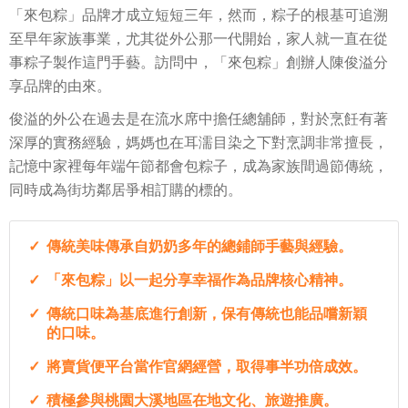
「來包粽」品牌才成立短短三年，然而，粽子的根基可追溯
至早年家族事業，尤其從外公那一代開始，家人就一直在從
事粽子製作這門手藝。訪問中，「來包粽」創辦人陳俊溢分
享品牌的由來。
俊溢的外公在過去是在流水席中擔任總舖師，對於烹飪有著
深厚的實務經驗，媽媽也在耳濡目染之下對烹調非常擅長，
記憶中家裡每年端午節都會包粽子，成為家族間過節傳統，
同時成為街坊鄰居爭相訂購的標的。
傳統美味傳承自奶奶多年的總鋪師手藝與經驗。
「來包粽」以一起分享幸福作為品牌核心精神。
傳統口味為基底進行創新，保有傳統也能品嚐新穎
的口味。
將賣貨便平台當作官網經營，取得事半功倍成效。
積極參與桃園大溪地區在地文化、旅遊推廣。