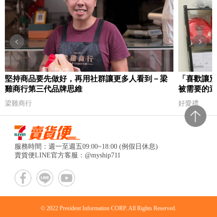
堅持商品要先做好，再用社群讓更多人看到－梁
「喜歡讓別
雞商行第三代品牌思維
被需要的選
梁雞商行
好愛禮
服務時間：週一至週五09:00~18:00 (例假日休息)
賣貨便LINE官方客服：@myship711
© 2022 President Information CORP. All Rights Reserved.