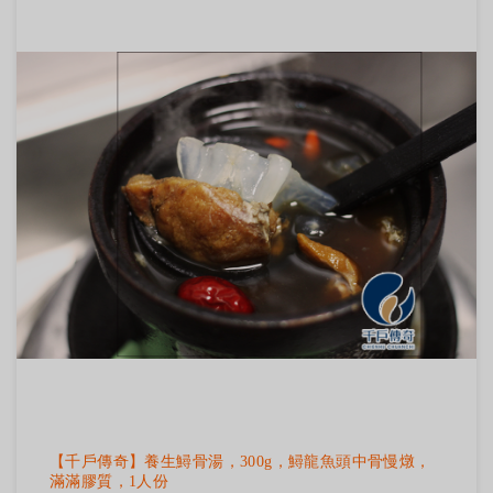
【千戶傳奇】養生鱘骨湯，300g，鱘龍魚頭中骨慢燉，
滿滿膠質，1人份