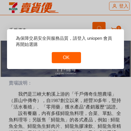
登入
0
千戶傳奇
Reset
為保障交易安全與服務品質，請登入 uniopen 會員
Focus
再開始選購
OK
Reset
Focus
賣場說明：
我們是三峽大豹溪上游的「千戶傳奇生態農場」
（原山中傳奇），自1987創立以來，經營30多年，堅持
「活水養殖」、「零用藥」獲水產品"產銷履歷"認證。
設有餐廳，內有多樣鱘龍魚料理，合菜、單點、全
魚料理等；另販售「鱘龍魚」的各式產品，例如 : 鱘龍
魚全魚、鱘龍魚生鮮肉片、鱘龍魚膠凍飲、鱘龍魚骨精