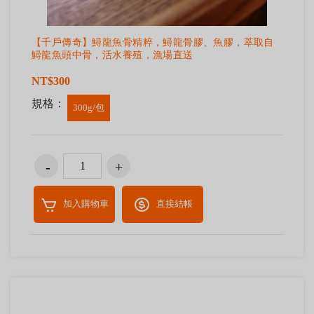
【千戶傳奇】鱘龍魚骨精粹，鱘龍骨膠、魚膠，萃取自
鱘龍魚頭中骨，活水養殖，漁場直送
NT$300
規格：
300g/包
加入購物車
直接結帳