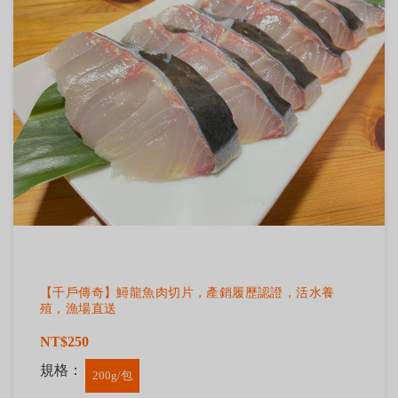
【千戶傳奇】鱘龍魚肉切片，產銷履歷認證，活水養
殖，漁場直送
NT$250
規格：
200g/包