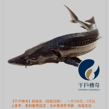
【千戶傳奇】鱘龍魚（現殺活體），一斤350元，5斤以
上接單，產銷履歷認證，活水養殖零用藥，漁場直送，