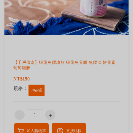
【千戶傳奇】鱘龍魚膠凍飲 鱘龍魚骨膠 魚膠凍 軟骨素
葡萄糖胺
NT$150
規格：
70g/罐
加入購物車
直接結帳