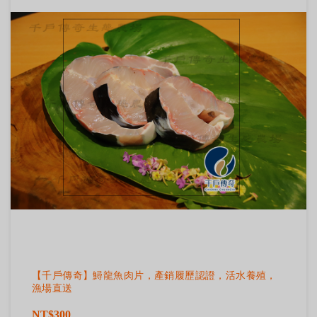
【千戶傳奇】鱘龍魚肉片，產銷履歷認證，活水養殖，
漁場直送
NT$300