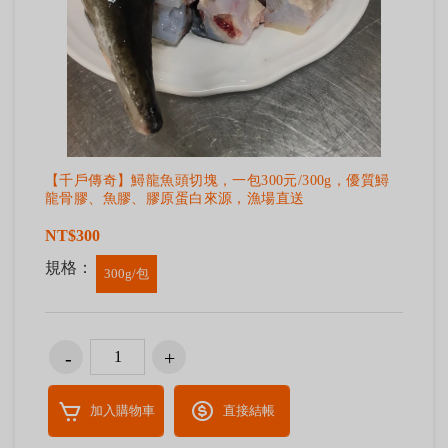
【千戶傳奇】鱘龍魚頭切塊，一包300元/300g，優質鱘
龍骨膠、魚膠、膠原蛋白來源，漁場直送
NT$300
規格：
300g/包
加入購物車
直接結帳