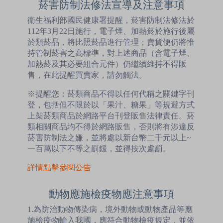
菸害防制法修法宣導及注意事項
衛生福利部國民健康署提醒，菸害防制法修法於
112年3月22日施行，電子煙、加熱菸於施行後屬
於類菸品，將比照菸品進行管理；賣貨便仍將惟
持管制菸害之高標準，對上述商品（含電子煙、
加熱菸及其必要組合元件）仍繼續維持不得販
售，在此提醒買賣家，請勿觸法。
※提醒您：菸類商品不得以任何代稱之關鍵字刊
登，包括但不限於以「果汁、糖果」等規避方式
上架菸類商品於網路平台刊登販售法律責任。菸
類相關商品均不得於網路販售，否則將有涉違反
菸害防制法之嫌，並將處以新台幣二千元以上~
一百萬以下不等之罰鍰，並得按次處罰。
詳情點擊參閱公告
動物應施檢疫物應注意事項
1.為防治動物傳染病，境外動物或動物產品等應
施檢疫物輸入我國，應符合動物檢疫規定，並依