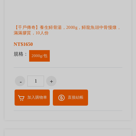
【千戶傳奇】養生鱘骨湯，2000g，鱘龍魚頭中骨慢燉，
滿滿膠質，10人份
NT$1650
規格：
2000g/包
加入購物車
直接結帳