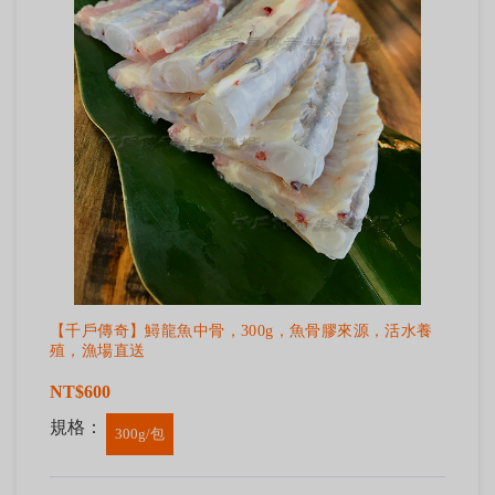
【千戶傳奇】鱘龍魚中骨，300g，魚骨膠來源，活水養
殖，漁場直送
NT$600
規格：
300g/包