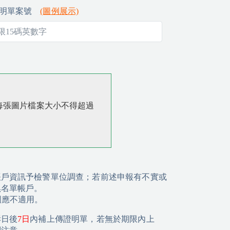
明單案號
(圖例展示)
每張圖片檔案大小不得超過
帳戶資訊予檢警單位調查；若前述申報有不實或
黑名單帳戶。
圍應不適用。
訴日後
7日
內補上傳證明單，若無於期限內上