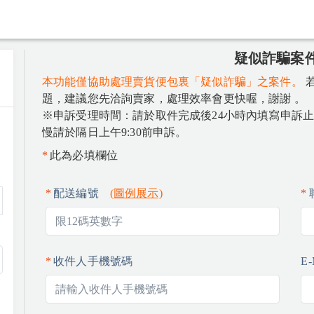
疑似詐騙案
本功能僅協助處理賣貨便包裏「疑似詐騙」之案件。
題，建議您先洽詢賣家，處理效率會更快喔，謝謝 。
※申訴受理時間：請於取件完成後24小時內填寫申訴
慢請於隔日上午9:30前申訴。
此為必填欄位
配送編號
(圖例展示)
收件人手機號碼
E