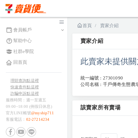
首頁
賣家介紹
會員帳戶
賣家介紹
幫助中心
社群e學院
此賣家未提供關
回首頁
統一編號 : 27301090
理賠查詢點這裡
公司名稱 : 千戶傳奇生態
快速查件點這裡
詐騙申訴點這裡
服務時間：週一至週五
09:00~18:00 (例假日休息)
該賣家所有賣場
官方LINE帳號
@myship711
客服電話：
02-27214234