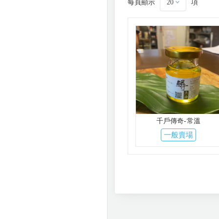
每頁顯示
項
20
千戶傳奇-常溫
一般賣場