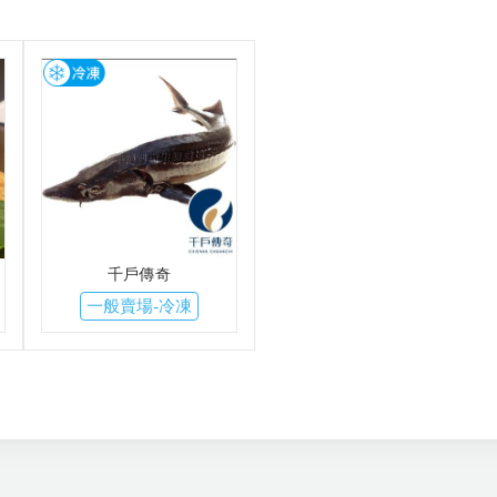
千戶傳奇
一般賣場-冷凍