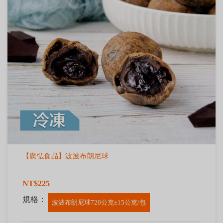
【廣弘食品】波波布朗尼球
NT$225
規格：
波波布朗尼球720公克±15公克/包