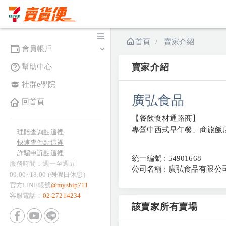
首頁
賣家介紹
會員帳戶
賣家介紹
幫助中心
社群e學院
廣弘食品
回首頁
【餐飲食材通路商】
專營中西式早午餐、商旅飯店
理賠查詢點這裡
快速查件點這裡
詐騙申訴點這裡
統一編號 : 54901668
服務時間：週一至週五
公司名稱 : 廣弘食品有限公
09:00~18:00 (例假日休息)
官方LINE帳號
@myship711
客服電話：
02-27214234
該賣家所有賣場