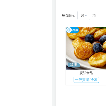
每頁顯示
項
20
廣弘食品
一般賣場-冷凍