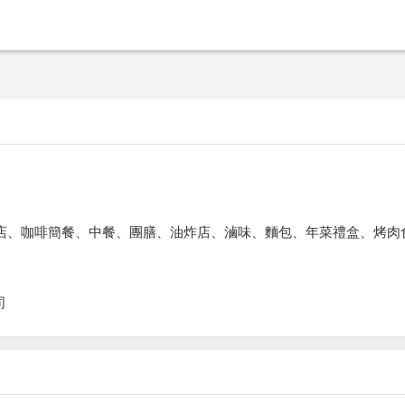
、咖啡簡餐、中餐、團膳、油炸店、滷味、麵包、年菜禮盒、烤肉食材.
司