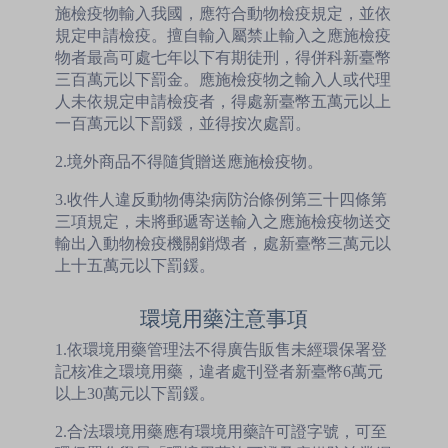
施檢疫物輸入我國，應符合動物檢疫規定，並依
規定申請檢疫。擅自輸入屬禁止輸入之應施檢疫
物者最高可處七年以下有期徒刑，得併科新臺幣
三百萬元以下罰金。應施檢疫物之輸入人或代理
人未依規定申請檢疫者，得處新臺幣五萬元以上
一百萬元以下罰鍰，並得按次處罰。
2.境外商品不得隨貨贈送應施檢疫物。
3.收件人違反動物傳染病防治條例第三十四條第
三項規定，未將郵遞寄送輸入之應施檢疫物送交
輸出入動物檢疫機關銷燬者，處新臺幣三萬元以
上十五萬元以下罰鍰。
環境用藥注意事項
1.依環境用藥管理法不得廣告販售未經環保署登
記核准之環境用藥，違者處刊登者新臺幣6萬元
以上30萬元以下罰鍰。
2.合法環境用藥應有環境用藥許可證字號，可至