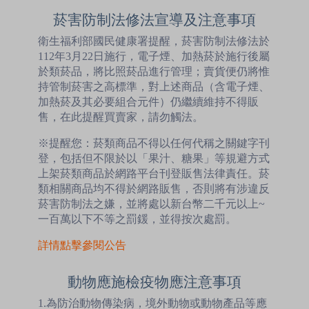
菸害防制法修法宣導及注意事項
衛生福利部國民健康署提醒，菸害防制法修法於
112年3月22日施行，電子煙、加熱菸於施行後屬
於類菸品，將比照菸品進行管理；賣貨便仍將惟
持管制菸害之高標準，對上述商品（含電子煙、
加熱菸及其必要組合元件）仍繼續維持不得販
售，在此提醒買賣家，請勿觸法。
※提醒您：菸類商品不得以任何代稱之關鍵字刊
登，包括但不限於以「果汁、糖果」等規避方式
上架菸類商品於網路平台刊登販售法律責任。菸
類相關商品均不得於網路販售，否則將有涉違反
菸害防制法之嫌，並將處以新台幣二千元以上~
一百萬以下不等之罰鍰，並得按次處罰。
詳情點擊參閱公告
動物應施檢疫物應注意事項
1.為防治動物傳染病，境外動物或動物產品等應