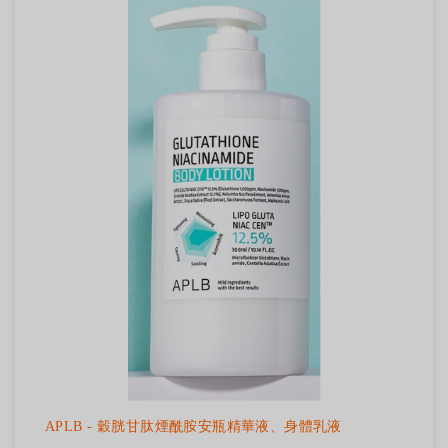
APLB - 穀胱甘肽煙酰胺安瓶精華液、身體乳液