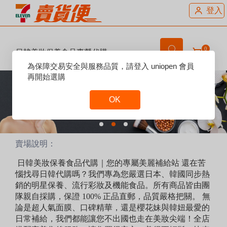
登入
0
日韓美妝保養食品專營代購
Reset
為保障交易安全與服務品質，請登入 uniopen 會員
Focus
再開始選購
OK
Reset
Focus
賣場說明：
日韓美妝保養食品代購｜您的專屬美麗補給站 還在苦
惱找尋日韓代購嗎？我們專為您嚴選日本、韓國同步熱
銷的明星保養、流行彩妝及機能食品。所有商品皆由團
隊親自採購，保證 100% 正品直郵，品質嚴格把關。 無
論是超人氣面膜、口碑精華，還是櫻花妹與韓妞最愛的
日常補給，我們都能讓您不出國也走在美妝尖端！全店