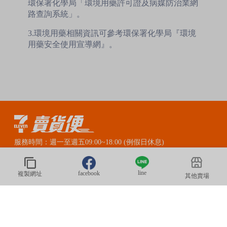
環保署化學局「環境用藥許可證及病媒防治業網
路查詢系統」。
3.環境用藥相關資訊可參考環保署化學局『環境
用藥安全使用宣導網』。
服務時間：週一至週五09:00~18:00 (例假日休息)
賣貨便LINE官方客服：@myship711
line
facebook
複製網址
其他賣場
© 2020 President Information CORP. All Rights Reserved.