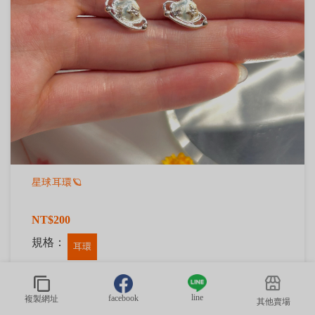
星球耳環🪐
NT$200
規格：
耳環
line
facebook
複製網址
其他賣場