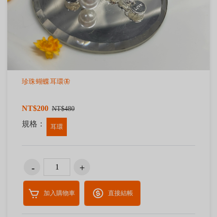
珍珠蝴蝶耳環🦋
NT$200
NT$480
規格：
耳環
加入購物車
直接結帳