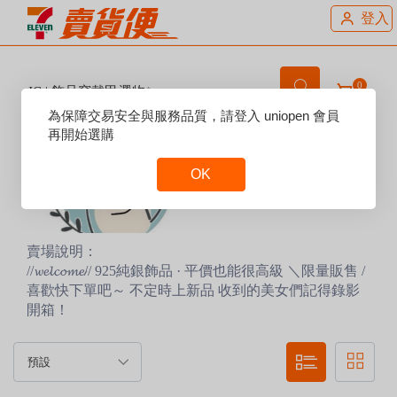
登入
0
JC | 飾品穿戴甲選物✨
Reset
為保障交易安全與服務品質，請登入 uniopen 會員
Focus
再開始選購
OK
Reset
Focus
賣場說明：
//𝔀𝓮𝓵𝓬𝓸𝓶𝓮// 925純銀飾品 · 平價也能很高級 ＼限量販售 /
喜歡快下單吧～ 不定時上新品 收到的美女們記得錄影
開箱！