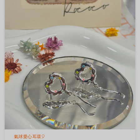
氣球愛心耳環🎈