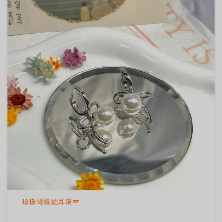
珍珠蝴蝶結耳環🪽