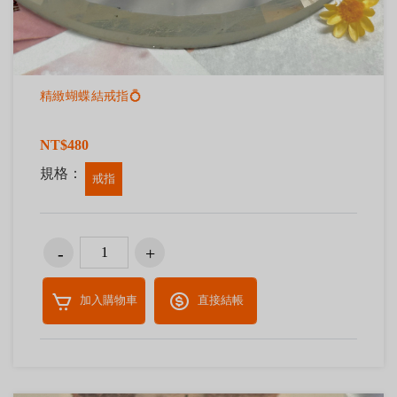
精緻蝴蝶結戒指💍
NT$480
規格：
戒指
加入購物車
直接結帳