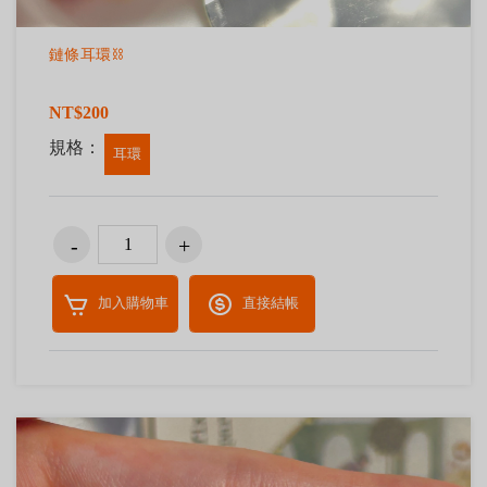
鏈條耳環⛓️
NT$200
規格：
耳環
加入購物車
直接結帳