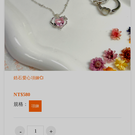
鋯石愛心項鍊💞
NT$580
規格：
項鍊