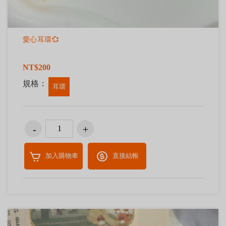
愛心耳環💞
NT$200
規格：
耳環
加入購物車
直接結帳