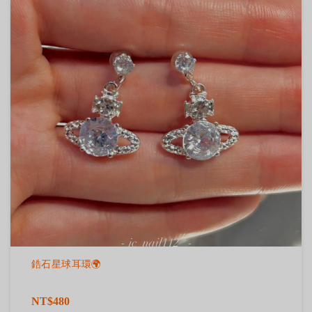
鋯石星球耳環🌍
NT$480