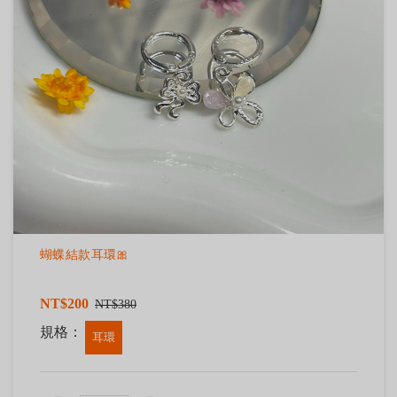
蝴蝶結款耳環🎀
NT$200
NT$380
規格：
耳環