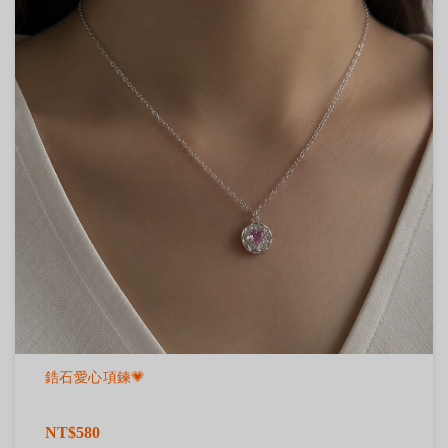
鋯石愛心項鍊💗
NT$580