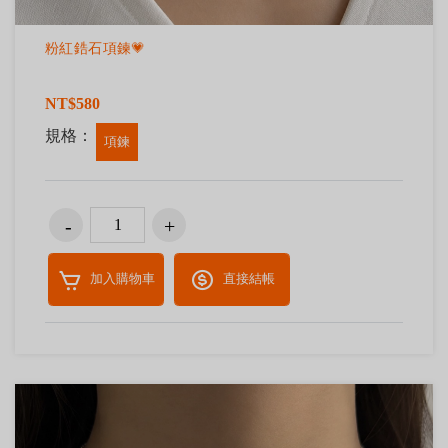
粉紅鋯石項鍊💗
NT$580
規格：
項鍊
加入購物車
直接結帳