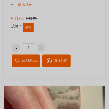
公主風戒指👑
NT$200
NT$400
規格：
戒指
加入購物車
直接結帳