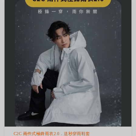
C2C 兩件式極鋒雨衣2.0．送秒穿雨鞋套