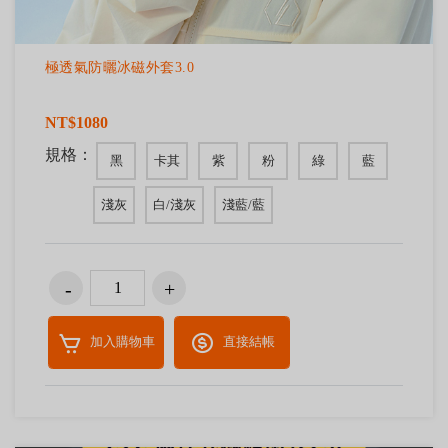
極透氣防曬冰磁外套3.0
NT$1080
規格：
黑
卡其
紫
粉
綠
藍
淺灰
白/淺灰
淺藍/藍
加入購物車
直接結帳