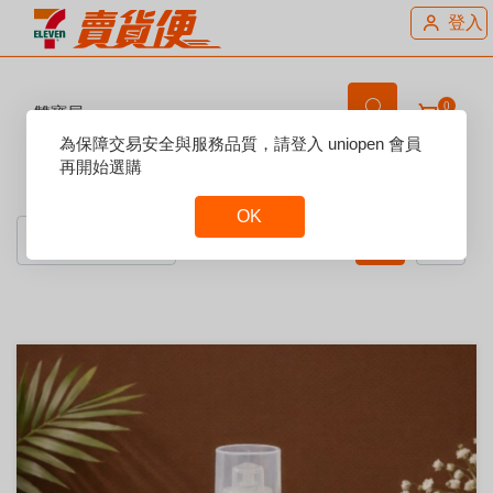
登入
0
雙寶屋
Reset
為保障交易安全與服務品質，請登入 uniopen 會員
Focus
再開始選購
賣場說明：
OK
Reset
Focus