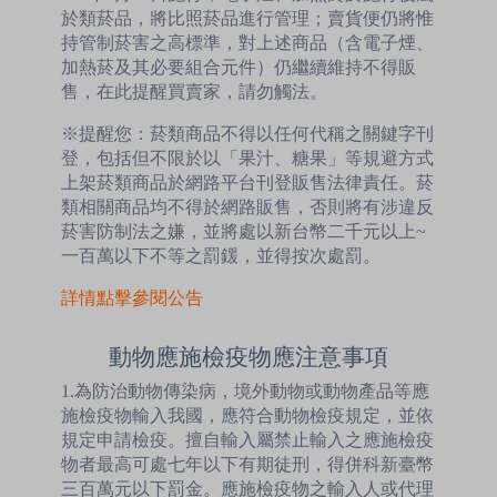
於類菸品，將比照菸品進行管理；賣貨便仍將惟
持管制菸害之高標準，對上述商品（含電子煙、
加熱菸及其必要組合元件）仍繼續維持不得販
售，在此提醒買賣家，請勿觸法。
※提醒您：菸類商品不得以任何代稱之關鍵字刊
登，包括但不限於以「果汁、糖果」等規避方式
上架菸類商品於網路平台刊登販售法律責任。菸
類相關商品均不得於網路販售，否則將有涉違反
菸害防制法之嫌，並將處以新台幣二千元以上~
一百萬以下不等之罰鍰，並得按次處罰。
詳情點擊參閱公告
動物應施檢疫物應注意事項
1.為防治動物傳染病，境外動物或動物產品等應
施檢疫物輸入我國，應符合動物檢疫規定，並依
規定申請檢疫。擅自輸入屬禁止輸入之應施檢疫
物者最高可處七年以下有期徒刑，得併科新臺幣
三百萬元以下罰金。應施檢疫物之輸入人或代理