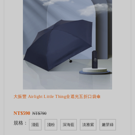
大振豐 Airlight Little Thing全遮光五折口袋傘
NT$590
NT$790
規格：
淺藍
淺粉
深海藍
淡雅紫
嫩芽綠