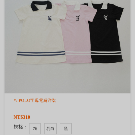
✎ POLO字母電繡洋裝
NT$310
規格：
粉
乳白
黑