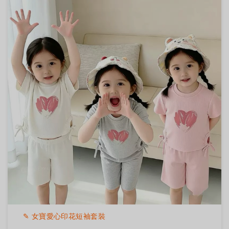
✎ 女寶愛心印花短袖套裝