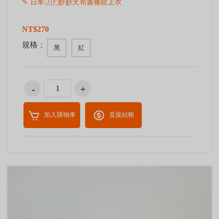
✎ 日單🇯🇵妙妙犬布麗條紋上衣
NT$270
規格：
黑
紅
加入購物車
直接結帳