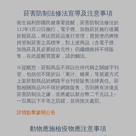
菸害防制法修法宣導及注意事項
衛生福利部國民健康署提醒，菸害防制法修法於
112年3月22日施行，電子煙、加熱菸於施行後屬
於類菸品，將比照菸品進行管理；賣貨便仍將惟
持管制菸害之高標準，對上述商品（含電子煙、
加熱菸及其必要組合元件）仍繼續維持不得販
售，在此提醒買賣家，請勿觸法。
※提醒您：菸類商品不得以任何代稱之關鍵字刊
登，包括但不限於以「果汁、糖果」等規避方式
上架菸類商品於網路平台刊登販售法律責任。菸
類相關商品均不得於網路販售，否則將有涉違反
菸害防制法之嫌，並將處以新台幣二千元以上~
一百萬以下不等之罰鍰，並得按次處罰。
詳情點擊參閱公告
動物應施檢疫物應注意事項