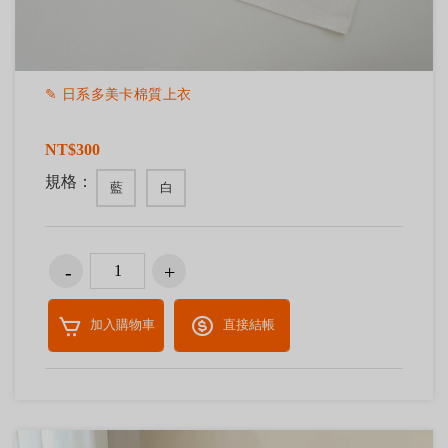
✎ 日系多美卡棉質上衣
NT$300
規格：
藍
白
加入購物車
直接結帳