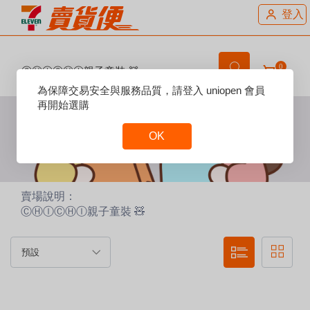
登入
0
ⒸⒽⒾⒸⒽⒾ親子童裝 🧸
Reset
為保障交易安全與服務品質，請登入 uniopen 會員
Focus
再開始選購
OK
Reset
Focus
賣場說明：
ⒸⒽⒾⒸⒽⒾ親子童裝 🧸