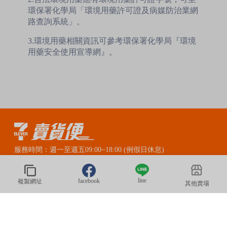
環保署化學局「環境用藥許可證及病媒防治業網
路查詢系統」。
3.環境用藥相關資訊可參考環保署化學局『環境
用藥安全使用宣導網』。
服務時間：週一至週五09:00~18:00 (例假日休息)
賣貨便LINE官方客服：@myship711
line
facebook
複製網址
其他賣場
© 2020 President Information CORP. All Rights Reserved.