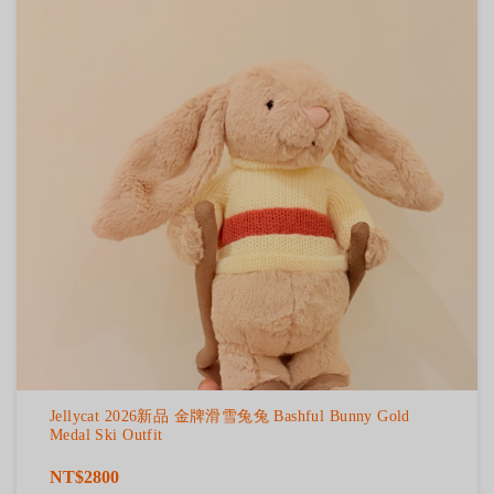
Jellycat 2026新品 金牌滑雪兔兔 Bashful Bunny Gold
Medal Ski Outfit
NT$2800