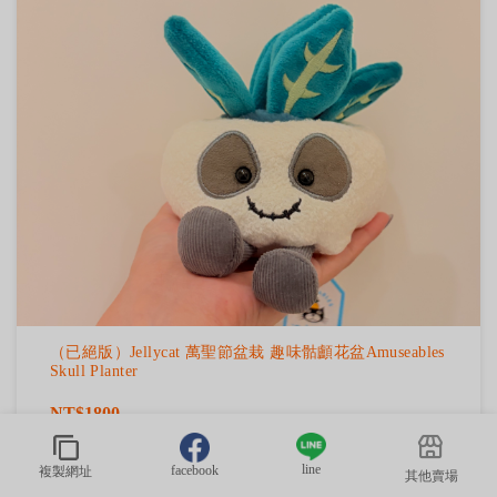
（已絕版）Jellycat 萬聖節盆栽 趣味骷顱花盆Amuseables
Skull Planter
NT$1800
規格：
白
line
facebook
複製網址
其他賣場