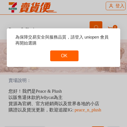
登入
0
Peace ＆ Plush
Reset
為保障交易安全與服務品質，請登入 uniopen 會員
Focus
再開始選購
OK
Reset
Focus
賣場說明：
您好！我們是Peace & Plush
以販售退休款的Jellycat為主
貨源為官網、官方經銷商以及世界各地的小店
購證以及貨況更新，歡迎追蹤IG:
peace_n_plush