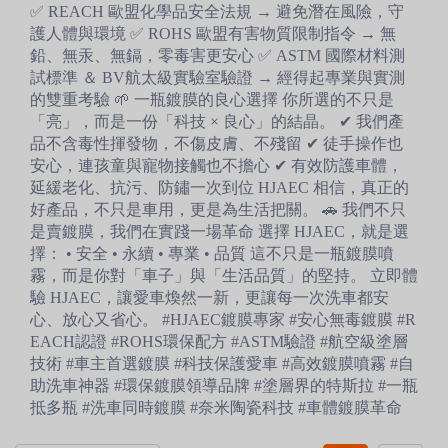
✅ REACH 歐盟化學品安全法規 → 避免潛在風險，守
護人體與環境 ✅ ROHS 歐盟有害物質限制指令 → 無
鉛、無汞、無鎘，零毒害更安心 ✅ ASTM 國際材料測
試標準 ＆ BV航太級實驗室驗證 → 經得起專業與實測
的雙重考驗 🌱 一瓶鍍膜的良心選擇 你所選的不只是
「亮」，而是一份「科技 × 良心」的結晶。 ✔ 我們產
品不含毒性揮發物，不傷皮膚、不殘留 ✔ 徒手操作也
安心，連孩童與寵物接觸也不擔心 ✔ 有效防護車體，
延緩老化、抗污、防鏽一次到位 HJAEC 相信，真正的
好產品，不只是車用，更是為生活把關。 🚗 我們不只
是賣鍍膜，我們在實踐一場革命 選擇 HJAEC，就是選
擇： • 安全 • 永續 • 專業 • 品質 這不只是一瓶鍍膜噴
霧，而是你對「車子」與「生活品質」的堅持。 立即體
驗 HJAEC，讓愛車煥然一新，更讓每一次洗車都安
心、放心又省心。 #HJAEC鍍膜專家 #安心無毒鍍膜 #R
EACH認證 #ROHS環保配方 #ASTM驗證 #航空級塗層
技術 #車主首選鍍膜 #科技保護愛車 #高效鍍膜噴霧 #自
助洗車神器 #環保鍍膜領導品牌 #塗層界的特斯拉 #一瓶
抵多瓶 #洗車同時鍍膜 #奈米陶瓷科技 #車體鍍膜革命