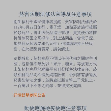
菸害防制法修法宣導及注意事項
衛生福利部國民健康署提醒，菸害防制法修法於
112年3月22日施行，電子煙、加熱菸於施行後屬
於類菸品，將比照菸品進行管理；賣貨便仍將惟
持管制菸害之高標準，對上述商品（含電子煙、
加熱菸及其必要組合元件）仍繼續維持不得販
售，在此提醒買賣家，請勿觸法。
※提醒您：菸類商品不得以任何代稱之關鍵字刊
登，包括但不限於以「果汁、糖果」等規避方式
上架菸類商品於網路平台刊登販售法律責任。菸
類相關商品均不得於網路販售，否則將有涉違反
菸害防制法之嫌，並將處以新台幣二千元以上~
一百萬以下不等之罰鍰，並得按次處罰。
詳情點擊參閱公告
動物應施檢疫物應注意事項