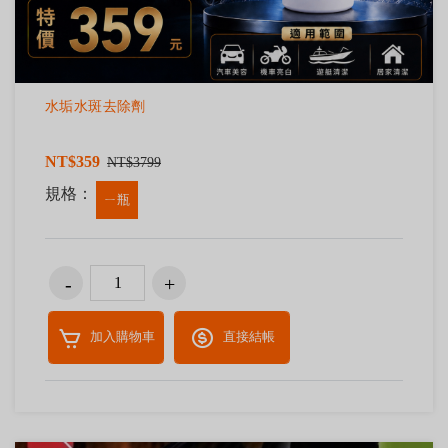
水垢水斑去除劑
NT$359
NT$3799
規格：
ㄧ瓶
加入購物車
直接結帳