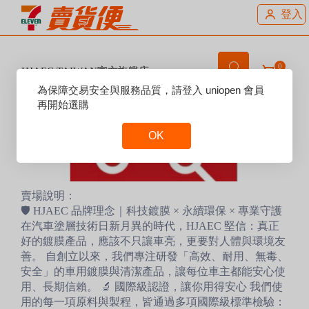
登入
0
HJAEC TAIWAN官方旗艦店
Reset
為保障交易安全與服務品質，請登入 uniopen 會員
Focus
再開始選購
OK
Reset
Focus
賣場說明：
🛡️ HJAEC 品牌理念｜科技鍍膜 × 永續環保 × 專業守護
在汽車塗層技術日新月異的時代，HJAEC 堅信：真正
好的鍍膜產品，應該不只讓車亮，更要對人體與環境友
善。 自創立以來，我們專注研發「高效、耐用、無毒、
安全」的車用鍍膜與清潔產品，讓每位車主都能安心使
用、長期信賴。 🔬 國際級認證，讓你用得安心 我們使
用的每一項原料與製程，皆通過多項國際級標準檢驗：