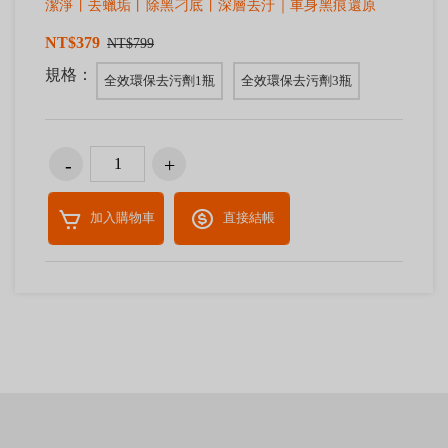
潔淨丨去蠟垢丨除黑刁底丨深層去汙｜車身黑痕還原
NT$379
NT$799
規格：
全效環保去污劑1瓶
全效環保去污劑3瓶
加入購物車
直接結帳