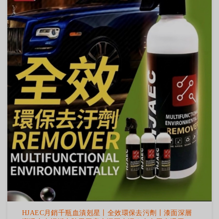
HJAEC月銷千瓶血漬剋星丨全效環保去污劑丨漆面深層