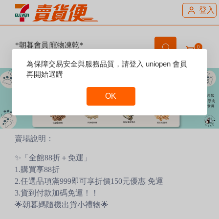
登入
*朝暮會員|寵物凍乾*
0
欲領取折價券，請先登入會員
Reset
為保障交易安全與服務品質，請登入 uniopen 會員
Focus
再開始選購
OK
Reset
Focus
賣場說明：
✨「全館88折＋免運」
1.購買享88折
2.任選品項滿999即可享折價150元優惠 免運
3.貨到付款加碼免運！！
🌟朝暮媽隨機出貨小禮物🌟