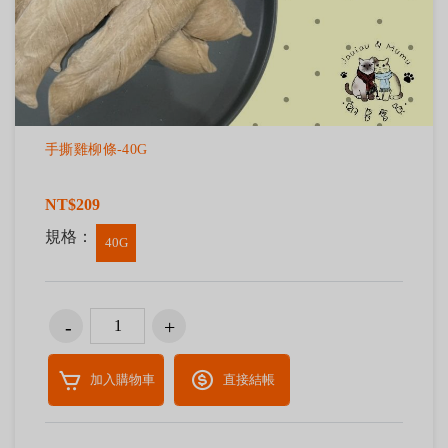
手撕雞柳條-40G
NT$209
規格：
40G
加入購物車
直接結帳