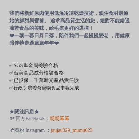
我們將新鮮原肉使用低溫冷凍乾燥技術，鎖住食材最原
始的鮮甜與營養。 追求高品質生活的您，絕對不能錯過
凍乾食品的美味，給毛孩更好的選擇！
❤️一朝一暮日昇日落，陪伴我們一起慢慢變老 ，用健康
陪伴牠走過歲歲年年❤️
✅SGS重金屬檢驗合格
✅台美食品成分檢驗合格
✅已投保一千萬新光產品責任險
✅行政院農委會寵物食品申報完成
★關注訊息★
🌱
官方
Facebook：
朝朝暮暮
🌱
圈粉
Instagram ：
jaujau329_mumu623