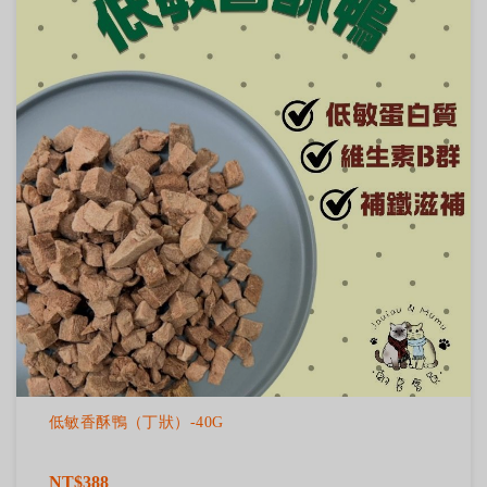
低敏香酥鴨（丁狀）-40G
NT$388