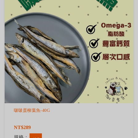
啵啵蛋柳葉魚-40G
NT$289
規格：