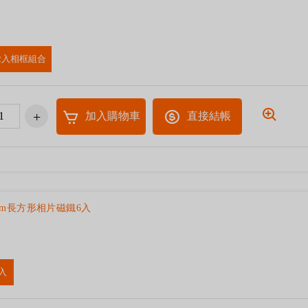
2入相框組合
加入購物車
直接結帳
9cm長方形相片磁鐵6入
入