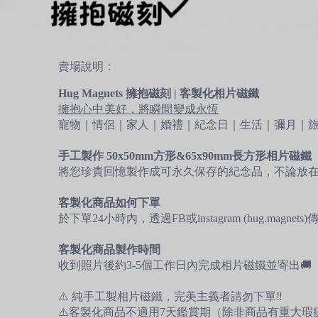
賣場說明：
Hug Magnets 擁抱磁刻 | 客製化相片磁鐵
擁抱心中美好，將瞬間變成永恆
寵物｜情侶｜家人｜婚禮｜紀念日｜生活｜彌月｜
手工製作 50x50mm方形&65x90mm長方形相片磁鐵
將您珍貴回憶製作成可永久保存的紀念品，不論放
客製化商品如何下單
於下單24小時內，透過FB或instagram (hug.magn
客製化商品製作時間
收到照片後約3-5個工作日內完成相片磁鐵並寄出🚚
⚠️ 純手工製相片磁鐵，完美主義者請勿下單‼️
⚠️客製化商品不適用7天鑑賞期（除非商品有重大瑕