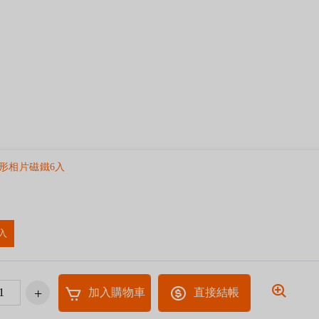
方形相片磁鐵6入
入
加入購物車
直接結帳