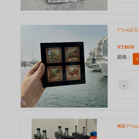
5*5cm
NT$650
規格：
4
獨家5*5