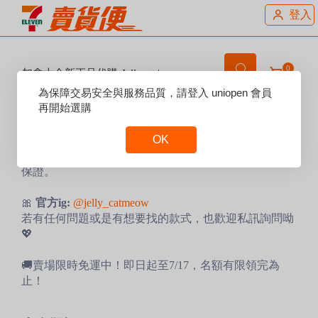
登入
0
加拿大全新正品代購 Jellycat |
@Jelly_catmeow
Reset
為保障交易安全與服務品質，請登入 uniopen 會員
Focus
再開始選購
賣場說明：
OK
🧸
🇨🇦 加拿大全新正品Jellycat 代購
英國品牌 Jellycat，由加拿大直寄台灣，款式齊全、品質
Reset
保證。
Focus
🎀
官方ig:
@jelly_catmeow
若有任何問題或是有想要找的款式，也歡迎私訊詢問呦
💖
🚚賣場限時免運中！即日起至7/17，名額有限領完為
止！