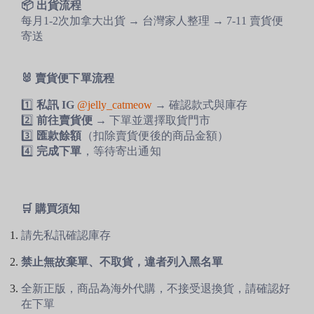
📦 出貨流程
每月1-2次加拿大出貨 → 台灣家人整理 → 7-11 賣貨便
寄送
🐰
賣貨便下單流程
1️⃣
私訊 IG
@jelly_catmeow
→ 確認款式與庫存
2️⃣
前往賣貨便
→ 下單並選擇取貨門市
3️⃣
匯款餘額
（扣除賣貨便後的商品金額）
4️⃣
完成下單
，等待寄出通知
🛒 購買須知
請先私訊確認庫存
禁止無故棄單、不取貨，違者列入黑名單
全新正版，商品為海外代購，不接受退換貨，請確認好
在下單