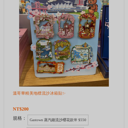
溫哥華精美地標流沙冰箱貼✨
NT$200
規格：
Gastown 蒸汽鐘流沙櫻花款🌸 $550