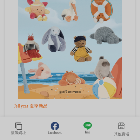
Jellycat 夏季新品
NT$200
line
facebook
規格：
複製網址
其他賣場
藍色拼色兔兔｜$1900
水手巴熊｜$3200