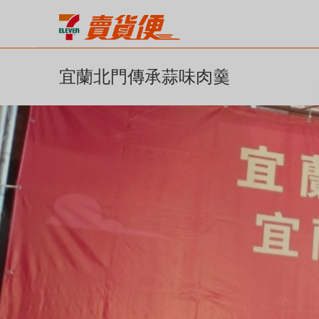
宜蘭北門傳承蒜味肉羹