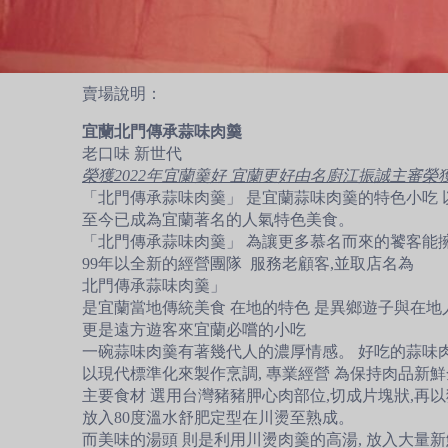
賣場說明：
宜蘭北門傳承蒜味肉羹
老口味 新世代
榮獲2022年宜蘭羹好 宜蘭更好由名廚江振誠主審
「北門傳承蒜味肉羹」 是宜蘭蒜味肉羹的特色小吃
至今已成為宜蘭著名的人氣特色美食。
「北門傳承蒜味肉羹」 為讓更多慕名而來的饕客能
99年以全新的經營團隊 服務老顧客,並取店名為
北門傳承蒜味肉羹」
是宜蘭當地傳統美食 在地的特色 是異鄉遊子與在地
更是遠方遊客來宜蘭必嚐的小吃
一碗蒜味肉羹有著幾代人的濃厚情感。 好吃的蒜味肉
以現代標準化來製作烹調, 專業經營 為保持肉品新
主要食材 選用台灣豬豬胛心肉部位,切成片塊狀,再以
放入80度溫水舒肥定型在川燙至熟成。
而美味的湯頭 則是利用川燙肉羹的高湯, 放入大量