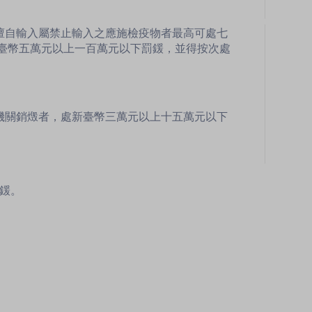
擅自輸入屬禁止輸入之應施檢疫物者最高可處七
臺幣五萬元以上一百萬元以下罰鍰，並得按次處
機關銷燬者，處新臺幣三萬元以上十五萬元以下
罰鍰。