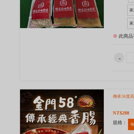
家
家
※
此商品
傳承58度
NT$280
規格：
每