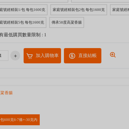
庭號經精裝1/包 每包1600克
家庭號經精裝包2包 每包1600克
家庭號經精
庭號經精裝5包 每包1600克
傳承58度高粱香腸
有最低購買數量限制 : 1
加入購物車
直接結帳
高粱香腸
包600克6-7條+-30克內