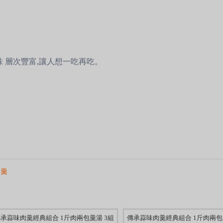
 層次豐富,讓人想一吃再吃。
肉羹
承蒜味肉羹經典組合 1斤肉兩包羹湯 3組
傳承蒜味肉羹經典組合 1斤肉兩包