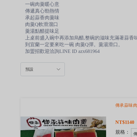
一碗肉羹暖心意
傳遞真心勁熱情
承起蒜香肉羹味
肉羹Q軟滑溜口
羹湯點醋提味足
上桌前盛入碗中再添加烏醋,整碗的滋味充滿著蒜香味
到宜蘭一定要來吃一碗 肉羹Q彈。羹湯滑口。
加盟招歡迎洽詢LINE ID azx681964
傳承蒜味
NT$1140
規格：
傳