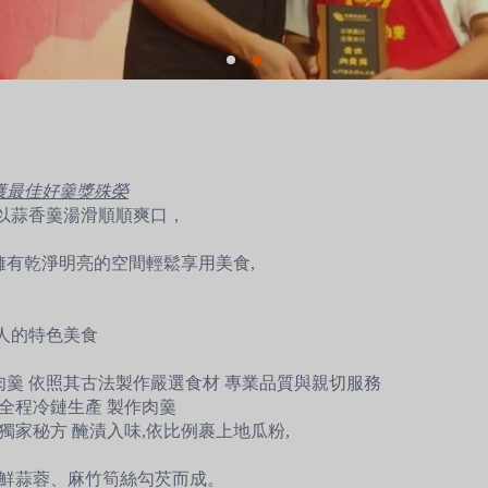
榮獲最佳好羹獎殊榮
 以蒜香羹湯滑順順爽口，
擁有乾淨明亮的空間輕鬆享用美食,
人的特色美食
羹 依照其古法製作嚴選食材 專業品質與親切服務
鮮全程冷鏈生產 製作肉羹
獨家秘方 醃漬入味,依比例裹上地瓜粉,
新鮮蒜蓉、麻竹筍絲勾芡而成。