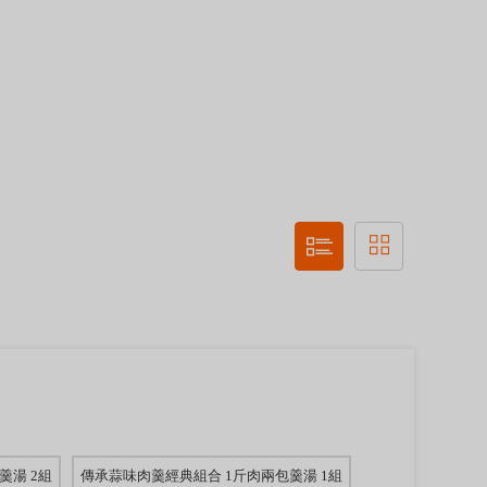
羹湯 2組
傳承蒜味肉羹經典組合 1斤肉兩包羹湯 1組