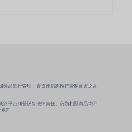
比照菸品進行管理；賣貨便仍將惟持管制菸害之高
網路平台刊登販售法律責任。菸類相關商品均不
次處罰。