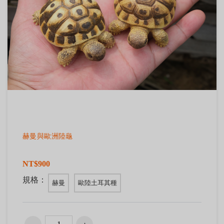
赫曼與歐洲陸龜
NT$900
規格：
赫曼
歐陸土耳其種