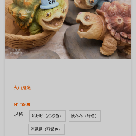
火山鱷龜
NT$900
規格：
熱呼呼（紅棕色）
慢吞吞（綠色）
涼颼颼（藍紫色）