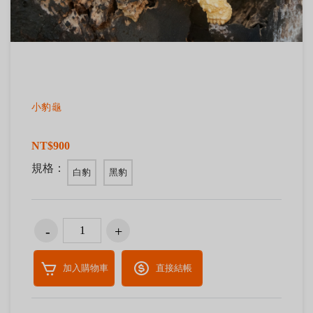
小豹龜
NT$900
規格：
白豹
黑豹
加入購物車
直接結帳