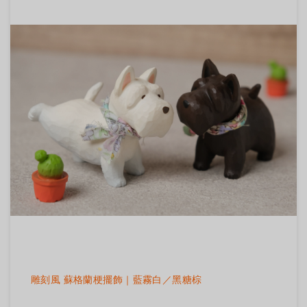
雕刻風 蘇格蘭梗擺飾｜藍霧白／黑糖棕