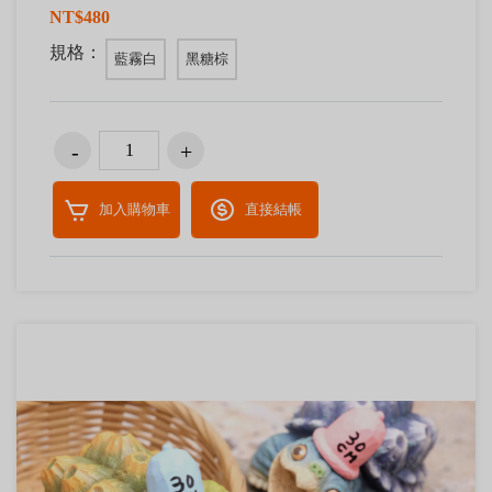
NT$480
規格：
藍霧白
黑糖棕
加入購物車
直接結帳