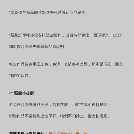
*賣貨便的商品圖片點進去可以看到商品說明
*新品訂單較多需安排追加製作，出貨時間會比一般現貨久一些,
詳
細出貨時間請先查看商品頁說明
每隻作品皆為手工上色，色澤、表情略有差異，
那不是瑕疵，而是
牠們的個性。
🌱
照顧小提醒
避免長時間曝曬與潮濕，
若有灰塵，用柔布或小刷輕拭即可。
樹脂作品不需特別上油保養。
牠們不怕靜止，但會怕遺忘。
療癒系線上課程連結
：
親手打造你的木雕小物