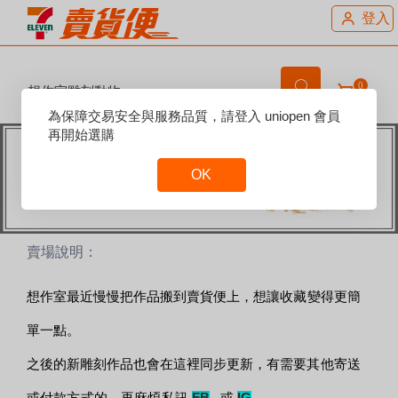
登入
0
想作室雕刻動物
Reset
為保障交易安全與服務品質，請登入 uniopen 會員
Focus
再開始選購
OK
Reset
Focus
賣場說明：
想作室最近慢慢把作品搬到賣貨便上，
想讓收藏變得更簡
單一點。
之後的新雕刻作品也會在這裡同步更新，
有需要其他寄送