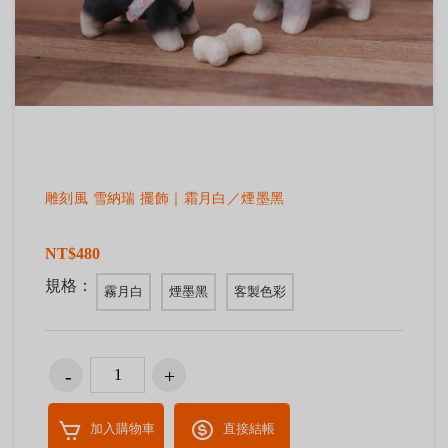
雕刻風 雪納瑞 擺飾｜霜月白／煙墨黑
NT$480
規格：
霧月白
煙墨黑
客製色彩
加入購物車
直接結帳