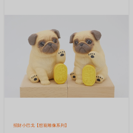
招財小巴戈【想寵雕像系列】