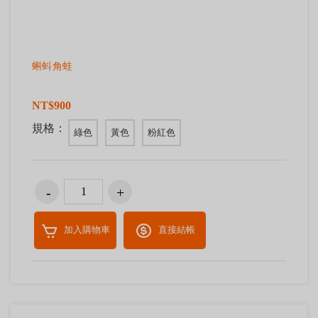
蝌蚪角蛙
NT$900
規格：
綠色
黃色
粉紅色
加入購物車
直接結帳