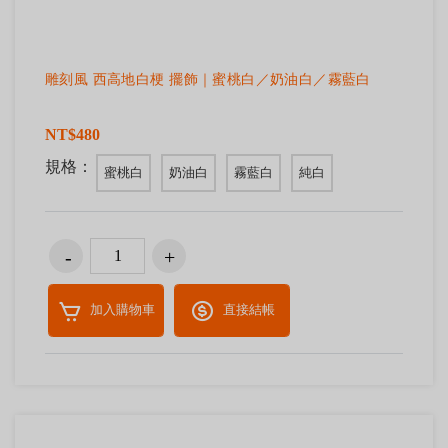
雕刻風 西高地白梗 擺飾｜蜜桃白／奶油白／霧藍白
NT$480
規格：
蜜桃白
奶油白
霧藍白
純白
加入購物車
直接結帳