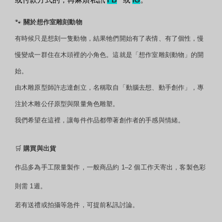
或付款方式的，再麻煩私訊
FB
或
IG
。
🐾
關於想作室雕刻動物
有時候只是想刻一隻動物，
結果牠們開始有了表情、有了個性，
慢
慢變成一群住在木頭裡的小角色。
這就是「想作室雕刻動物」的開
始。
由木雕原型師許志達創立，
名稱取自「動腦去想、動手創作」，
專
注於木雕公仔原型與限量角色雕塑。
我們希望在這裡，讓每件作品都帶著創作者的手感與情緒。
🛒
購買與出貨
作品多為手工限量製作，
一般商品約 1–2 個工作天寄出，客製色彩
則需 1週。
若有送禮或拍攝等急件，可提前私訊討論。