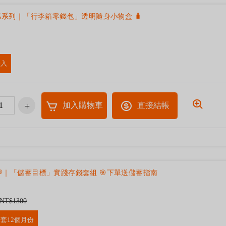
式感系列｜「行李箱零錢包」透明隨身小物盒 🧳
一入
加入購物車
直接結帳
💭｜「儲蓄目標」實踐存錢套組 🎯下單送儲蓄指南
NT$1300
套12個月份