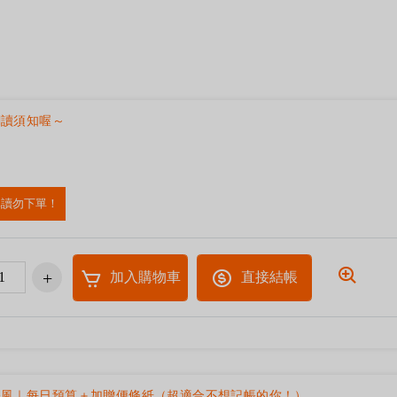
閱讀須知喔～
已讀勿下單！
加入購物車
直接結帳
帳風｜每日預算＋加贈便條紙（超適合不想記帳的你！）