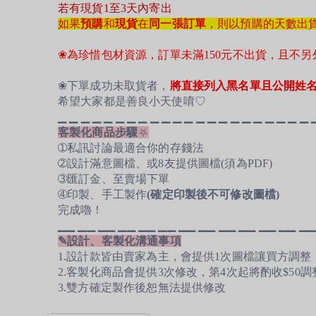
若有現貨1至3天內寄出
如果
預購
和
現貨
在
同一張訂單
，則以預購的天數出貨(7
❀為珍惜包材資源，訂單未滿150元不出貨，且不另
❀下單成功未取貨者，
將直接列入黑名單且公開姓
希望大家都是善良小天使唷♡
▁
▁
▁
▁
▁
▁
▁
▁
▁
▁
▁
▁
▁
▁
▁
▁
▁
▁
▁
▁
▁
▁
客製化商品步驟
⛧
➀私訊討論最適合你的存錢法
➁設計滿意圖檔、或8友提供圖檔(須為PDF)
➂匯訂金、至賣場下單
➃
印製、手工製作
(確定印製後不可修改圖檔)
完成嚕！
▁
▁
▁
▁
▁
▁
▁
▁
▁
▁
▁
▁
▁
▁
▁
▁
▁
▁
▁
▁
▁
▁
▁
▁
▁
▁
✎設計、客製化溝通事項
1.設計款皆由賣家為主，會提供1次圖檔讓買方調整
2.客製化商品會提供3次修改，第4次起將酌收$50
3.雙方確定製作後恕無法提供修改