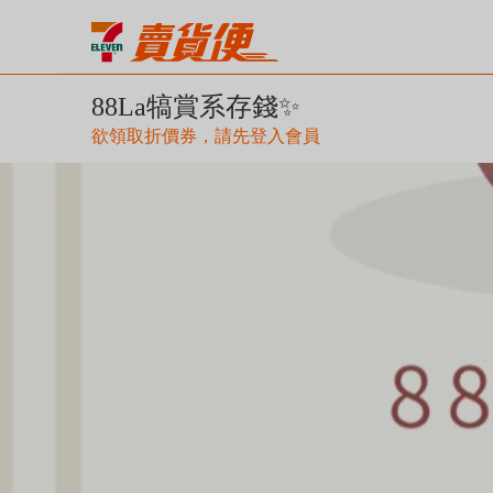
88La犒賞系存錢✨
欲領取折價券，請先登入會員