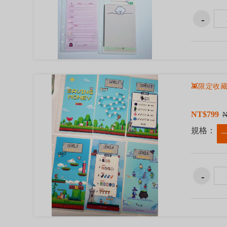
👾限定收
NT$799
N
規格：
一