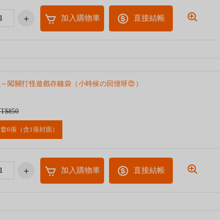
加入購物車
直接結帳
藏～闖關打怪遊戲存錢袋（小時候の回憶呀😍）
T$850
套6張（含1張封面）
加入購物車
直接結帳