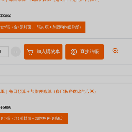
T$890
一套9張（含1張封面、1張封底＋加贈狗狗便條紙）
加入購物車
直接結帳
玩風｜每日預算＋加贈便條紙（多巴胺療癒你的心💓）
T$890
一套7張（含1張封面＋加贈狗狗便條紙）