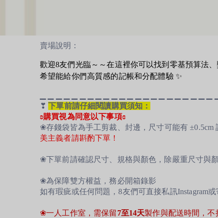
賣場說明：
歡迎8友們光臨～～在這裡你可以找到
零基預算法、
希望能給你們高質感的記帳和分配體驗 ✨
▁ ▁ ▁ ▁ ▁ ▁ ▁ ▁ ▁ ▁ ▁ ▁ ▁ ▁ ▁ ▁ ▁ ▁ ▁ ▁ ▁ ▁ 
❣
下單前請仔細閱讀購買須知：
ʚ購買視為同意以下事項ɞ
❀存錢袋皆為手工剪裁、封邊，尺寸可能有 ±0.5cm
美主義者請斟酌下單！
❀下單前請確認尺寸、規格與顏色，除嚴重尺寸與
❀
為保障雙方權益，務必開箱錄影
如有瑕疵或任何問題，8友們可直接私訊
Instagram或
❀一人工作室，需保留
7至14天
製作與配送時間
，不