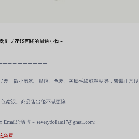
獎勵式存錢
有關的周邊小物～
▁ ▁ ▁ ▁ ▁ ▁ ▁ ▁ ▁ ▁
 誤差，
微小氣泡、膠痕、色差、灰塵毛線或墨點等，皆屬正常現
顏色錯誤。商品售出後不做更換
寄Email給我唷～ (everydollars17@gmail.com)
接急單