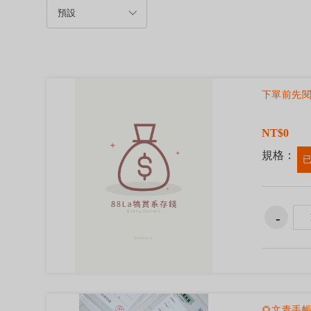
下單前先
NT$0
規格：
🌻文青手