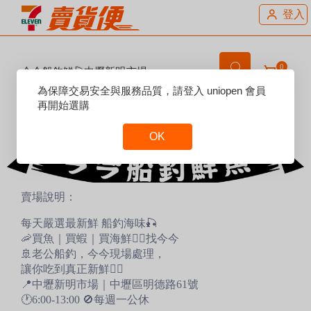
登入
0
今今船釣鮮🎣中壢新明市場
Reset
為保障交易安全與服務品質，請登入 uniopen 會員
Focus
再開始選購
OK
Reset
Focus
賣場說明：
每天嚴選最新鮮 船釣海味🎣
🦐買魚｜買蝦｜買海鮮👉🏻找今今
🚢老公船釣，今今現場處理，
讓你吃到真正新鮮👍🏻
📍中壢新明市場｜中壢區明德路61號
🕐6:00-13:00 🚫每週一公休