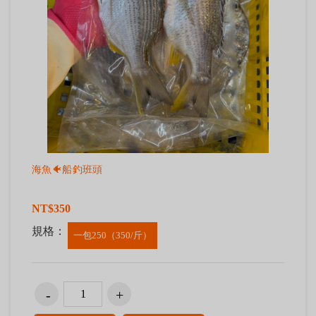
海魚🐠船釣班頭
NT$350
規格：
一包250（350/斤）