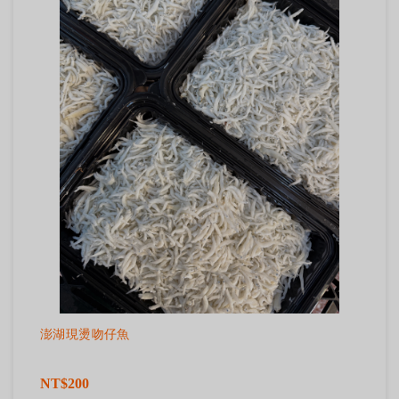
澎湖現燙吻仔魚
NT$200