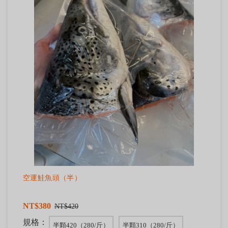
空運鮭魚頭（半）
NT$380
NT$420
規格：
半顆420（280/斤）
半顆310（280/斤）