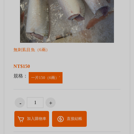
無刺虱目魚（6兩）
NT$150
規格：
一片150（6兩）’
加入購物車
直接結帳