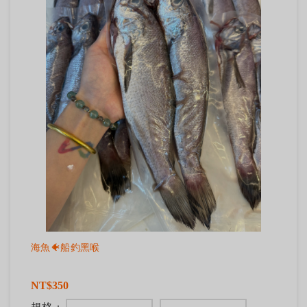
海魚🐠船釣黑喉
NT$350