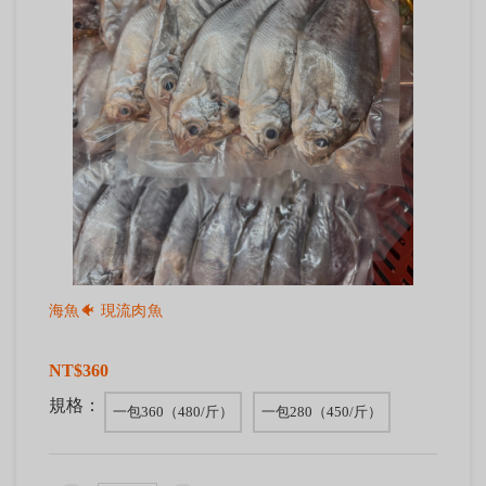
海魚🐠 現流肉魚
NT$360
規格：
一包360（480/斤）
一包280（450/斤）