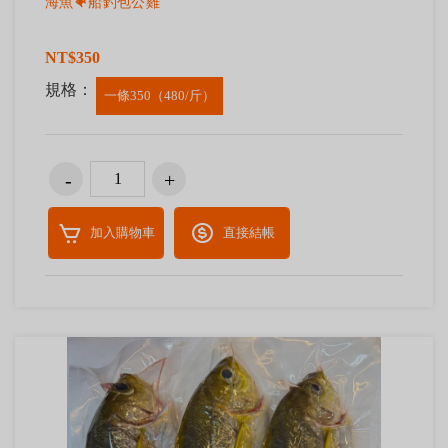
海魚🐠船釣包公雞
NT$350
規格：
一條350（480/斤）
加入購物車
直接結帳