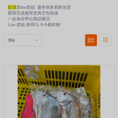
歡迎
加line群組 還有很多新鮮魚貨
購買完成後幫您真空包裝後
一起為你寄出商品喔😊
Line 群組 搜尋🔍 今今船釣鮮