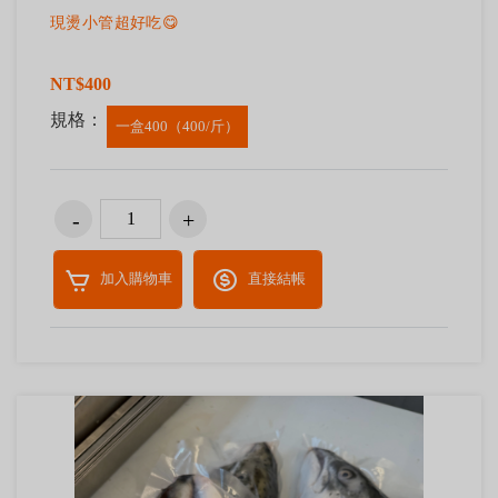
現燙小管超好吃😋
NT$400
規格：
一盒400（400/斤）
加入購物車
直接結帳