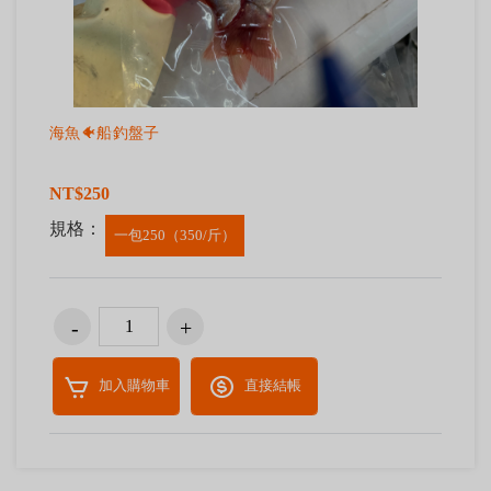
海魚🐠船釣盤子
NT$250
規格：
一包250（350/斤）
加入購物車
直接結帳