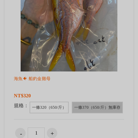
海魚🐠 船釣金雞母
NT$320
規格：
一條320（650/斤）
一條370（650/斤）無庫存