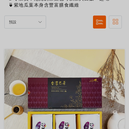
🍵紫地瓜葉本身含豐富膳食纖維