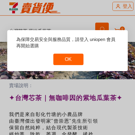
登入
0
台灣芯茶 紫地瓜葉茶
Reset
為保障交易安全與服務品質，請登入 uniopen 會員
Focus
再開始選購
OK
Reset
Focus
賣場說明：
✦台灣芯茶｜無咖啡因的紫地瓜葉茶✦
我們是來自彰化竹塘的小農品牌
由臺灣傑出發明家"曾崇恩"先生所引領
保留自然純粹，結合現代製茶技術
經炒菁、陰乾、萎凋、全發酵、揉捻...