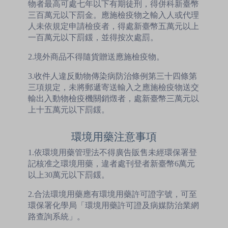
物者最高可處七年以下有期徒刑，得併科新臺幣
三百萬元以下罰金。應施檢疫物之輸入人或代理
人未依規定申請檢疫者，得處新臺幣五萬元以上
一百萬元以下罰鍰，並得按次處罰。
2.境外商品不得隨貨贈送應施檢疫物。
3.收件人違反動物傳染病防治條例第三十四條第
三項規定，未將郵遞寄送輸入之應施檢疫物送交
輸出入動物檢疫機關銷燬者，處新臺幣三萬元以
上十五萬元以下罰鍰。
環境用藥注意事項
1.依環境用藥管理法不得廣告販售未經環保署登
記核准之環境用藥，違者處刊登者新臺幣6萬元
以上30萬元以下罰鍰。
2.合法環境用藥應有環境用藥許可證字號，可至
環保署化學局「環境用藥許可證及病媒防治業網
路查詢系統」。