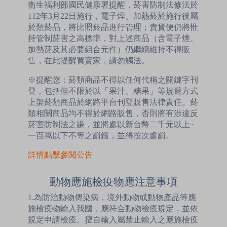
衛生福利部國民健康署提醒，菸害防制法修法於
112年3月22日施行，電子煙、加熱菸於施行後屬
於類菸品，將比照菸品進行管理；賣貨便仍將惟
持管制菸害之高標準，對上述商品（含電子煙、
加熱菸及其必要組合元件）仍繼續維持不得販
售，在此提醒買賣家，請勿觸法。
※提醒您：菸類商品不得以任何代稱之關鍵字刊
登，包括但不限於以「果汁、糖果」等規避方式
上架菸類商品於網路平台刊登販售法律責任。菸
類相關商品均不得於網路販售，否則將有涉違反
菸害防制法之嫌，並將處以新台幣二千元以上~
一百萬以下不等之罰鍰，並得按次處罰。
詳情點擊參閱公告
動物應施檢疫物應注意事項
1.為防治動物傳染病，境外動物或動物產品等應
施檢疫物輸入我國，應符合動物檢疫規定，並依
規定申請檢疫。擅自輸入屬禁止輸入之應施檢疫