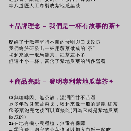
等八道匠人工序製成紫地瓜葉茶
✦品牌理念 – 我們是一杯有故事的茶✦
歷經了十幾年堅持不懈的發明與口味改良
我們終於
研發出一杯用蔬菜做成的"茶"
喝起來跟一般烏龍茶、紅茶差不多
但這小小一杯，富含了紫地瓜葉的諸多營養
✦商品亮點 – 發明專利紫地瓜葉茶✦
💤無咖啡因、無茶鹼，溫潤回甘不苦澀
🌿多年改良無蔬菜味，喝起來像一般的烏龍 紅茶
😲茶葉泡完之後可以直接吃(因為它就是紫地瓜葉
做成的)
🏡在地有機小農種植，無毒有保障
🍳零浪費，泡完的茶葉也可以加入白飯一起吃