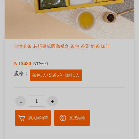
台灣芯茶 芯想事成圓滿禮盒 茶包 茶葉 奶茶 咖啡
NT$480
NT$600
規格：
茶包5入+奶茶5入+咖啡5入
加入購物車
直接結帳