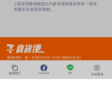
3.環境用藥相關資訊可參考環保署化學局『環境
用藥安全使用宣導網』。
服務時間：週一至週五09:00~18:00 (例假日休息)
賣貨便LINE官方客服：@myship711
line
facebook
複製網址
其他賣場
© 2020 President Information CORP. All Rights Reserved.