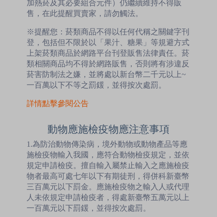
加熱菸及其必要組合元件）仍繼續維持不得販
售，在此提醒買賣家，請勿觸法。
※提醒您：菸類商品不得以任何代稱之關鍵字刊
登，包括但不限於以「果汁、糖果」等規避方式
上架菸類商品於網路平台刊登販售法律責任。菸
類相關商品均不得於網路販售，否則將有涉違反
菸害防制法之嫌，並將處以新台幣二千元以上~
一百萬以下不等之罰鍰，並得按次處罰。
詳情點擊參閱公告
動物應施檢疫物應注意事項
1.為防治動物傳染病，境外動物或動物產品等應
施檢疫物輸入我國，應符合動物檢疫規定，並依
規定申請檢疫。擅自輸入屬禁止輸入之應施檢疫
物者最高可處七年以下有期徒刑，得併科新臺幣
三百萬元以下罰金。應施檢疫物之輸入人或代理
人未依規定申請檢疫者，得處新臺幣五萬元以上
一百萬元以下罰鍰，並得按次處罰。