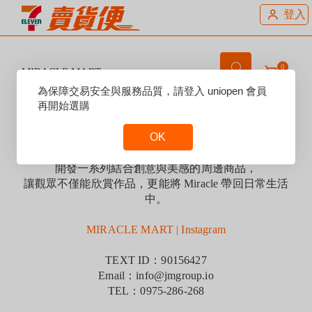
登入
0
MIRACLE MART
Reset
為保障交易安全與服務品質，請登入 uniopen 會員
Focus
再開始選購
賣場說明：
OK
MIRACLE MART 是 JM Group 旗下經營的官方商城，
我們與藝術家攜手合作，
Reset
開發一系列結合創意與美感的周邊商品，
Focus
讓觀眾不僅能欣賞作品，更能將 Miracle 帶回日常生活
中。
MIRACLE MART | Instagram
TEXT ID：90156427
Email：info@jmgroup.io
TEL：0975-286-268