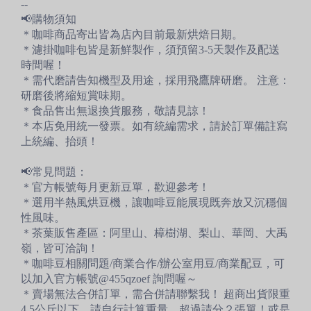
--
📢購物須知
＊咖啡商品寄出皆為店內目前最新烘焙日期。
＊濾掛咖啡包皆是新鮮製作，須預留3-5天製作及配送
時間喔！
＊需代磨請告知機型及用途，採用飛鷹牌研磨。 注意：
研磨後將縮短賞味期。
＊食品售出無退換貨服務，敬請見諒！
＊本店免用統一發票。如有統編需求，請於訂單備註寫
上統編、抬頭！
📢常見問題：
＊官方帳號每月更新豆單，歡迎參考！
＊選用半熱風烘豆機，讓咖啡豆能展現既奔放又沉穩個
性風味。
＊茶葉販售產區：阿里山、樟樹湖、梨山、華岡、大禹
嶺，皆可洽詢！
＊咖啡豆相關問題/商業合作/辦公室用豆/商業配豆，可
以加入官方帳號@455qzoef 詢問喔～
＊賣場無法合併訂單，需合併請聯繫我！ 超商出貨限重
4.5公斤以下，請自行計算重量，超過請分２張單！或是