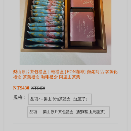
梨山原片茶包禮盒｜輕禮盒 [HON咖啡] 熱銷商品 客製化
禮盒 茶葉禮盒 咖啡禮盒 阿里山茶葉
NT$430
NT$450
規格：
品項2－梨山冷泡茶禮盒（送瓶子）
品項1－梨山原片茶包禮盒（配阿里山烏龍茶）