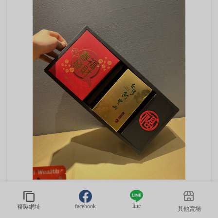
(無庫存) 新年禮盒~咖茶相伴 X 日常對飲｜輕禮盒 [HON
咖啡] 熱銷商品 客製化禮盒 茶葉禮盒 咖啡禮盒 阿里山
line
facebook
複製網址
茶葉
其他賣場
NT$850