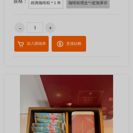
規格：
經典咖啡粽 *１串
咖啡粽禮盒*1籃無庫存
加入購物車
直接結帳