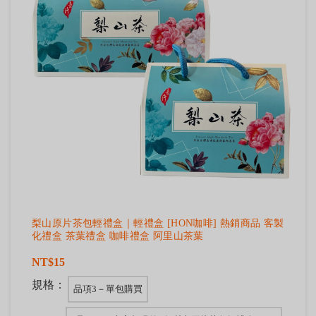
梨山原片茶包輕禮盒｜輕禮盒 [HON咖啡] 熱銷商品 客製
化禮盒 茶葉禮盒 咖啡禮盒 阿里山茶葉
NT$15
規格：
品項3－單包購買