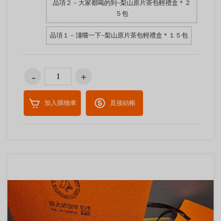
品項２－大家都喝的到~梨山原片茶包輕禮盒＊２
５包
品項１－淺嚐一下~梨山原片茶包輕禮盒＊１５包
加入購物車
直接結帳