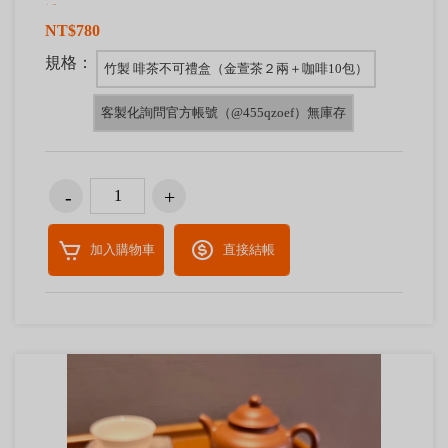
禮
NT$780
規格：
竹製 啡茶不可禮盒（金萱茶２兩＋咖啡10包）
客製化詢問官方帳號（@455qzoef）無庫存
加入購物車
直接結帳