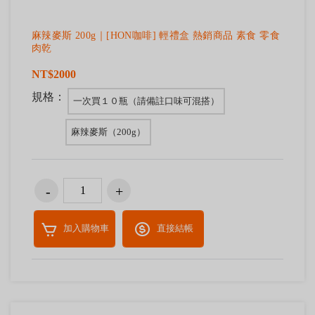
麻辣麥斯 200g｜[HON咖啡] 輕禮盒 熱銷商品 素食 零食
肉乾
NT$2000
規格：
一次買１０瓶（請備註口味可混搭）
麻辣麥斯（200g）
加入購物車
直接結帳