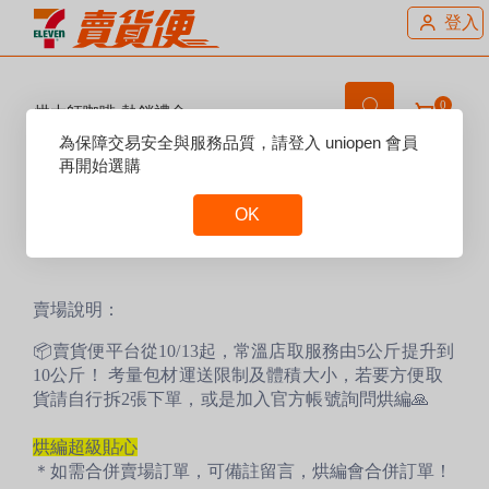
登入
0
烘大師咖啡-熱銷禮盒
Reset
為保障交易安全與服務品質，請登入 uniopen 會員
Focus
再開始選購
OK
Reset
Focus
賣場說明：
📦賣貨便平台從10/13起，常溫店取服務由5公斤提升到
10公斤！ 考量包材運送限制及體積大小，若要方便取
貨請自行拆2張下單，或是加入官方帳號詢問烘編🙏
烘編超級貼心
＊如需合併賣場訂單，可備註留言，烘編會合併訂單！