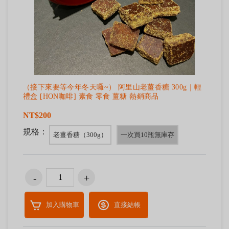
（接下來要等今年冬天囉~） 阿里山老薑香糖 300g｜輕
禮盒 [HON咖啡] 素食 零食 薑糖 熱銷商品
NT$200
規格：
老薑香糖（300g）
一次買10瓶無庫存
加入購物車
直接結帳