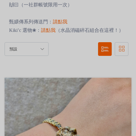
🙌🏻（一社群帳號限用一次）
甄嬛傳系列傳送門：
請點我
Kiki’c 選物❀：
請點我
（水晶消磁碎石組合在這裡！）