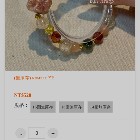
(無庫存) ɴᴜᴍʙᴇʀ 𝟟𝟚
NT$520
規格：
15圍無庫存
16圍無庫存
14圍無庫存