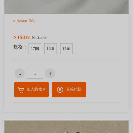
ɴᴜᴍʙᴇʀ 𝟟𝟞
NT$318
NT$335
規格：
17圍
16圍
15圍
加入購物車
直接結帳