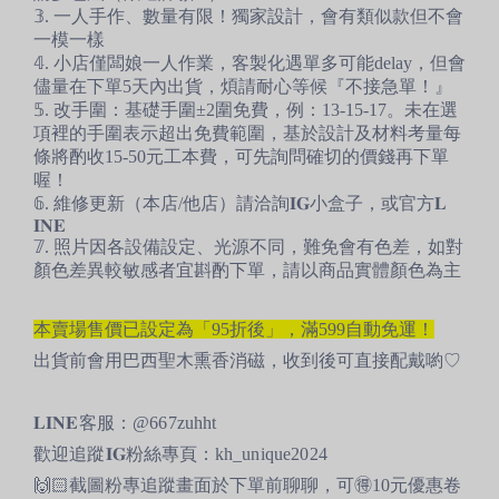
𝟛. 一人手作、數量有限！獨家設計，會有類似款但不會
一模一樣
𝟜. 小店僅闆娘一人作業，客製化遇單多可能delay，但會
儘量在下單5天內出貨，煩請耐心等候『不接急單！』
𝟝. 改手圍：基礎手圍±2圍免費，例：13-15-17。未在選
項裡的手圍表示超出免費範圍，基於設計及材料考量每
條將酌收15-50元工本費，可先詢問確切的價錢再下單
喔！
𝟞. 維修更新（本店/他店）請洽詢𝐈𝐆小盒子，或官方𝐋
𝐈𝐍𝐄
𝟟. 照片因各設備設定、光源不同，難免會有色差，如對
顏色差異較敏感者宜斟酌下單，請以商品實體顏色為主
本賣場售價已設定為「95折後」，滿599自動免運！
出貨前會用巴西聖木熏香消磁，收到後可直接配戴喲♡
𝐋𝐈𝐍𝐄客服：@667zuhht
歡迎追蹤
𝐈𝐆粉絲專頁
：
kh_unique2024
🙌🏻截圖粉專追蹤畫面於下單前聊聊，可🉐10元優惠卷