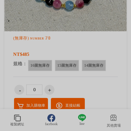
(無庫存) ɴᴜᴍʙᴇʀ 𝟟𝟘
NT$485
規格：
16圍無庫存
15圍無庫存
14圍無庫存
加入購物車
直接結帳
line
facebook
複製網址
其他賣場