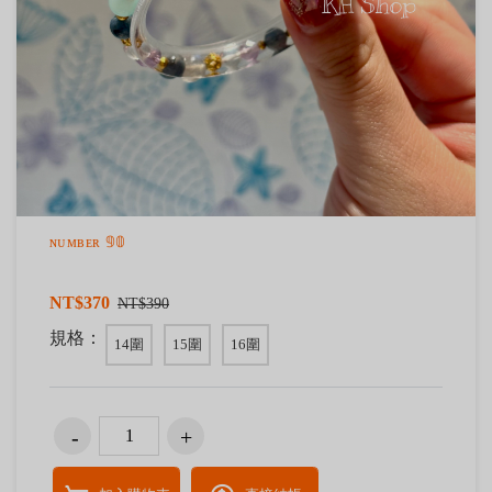
ɴᴜᴍʙᴇʀ 𝟡𝟘
NT$370
NT$390
規格：
14圍
15圍
16圍