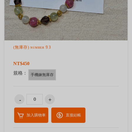
(無庫存) ɴᴜᴍʙᴇʀ 𝟡𝟛
NT$450
規格：
手機鍊無庫存
加入購物車
直接結帳