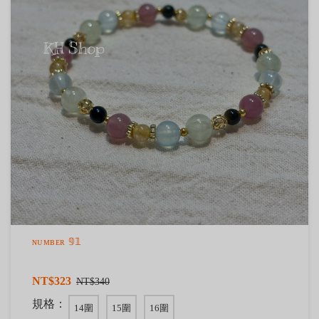
ɴᴜᴍʙᴇʀ 𝟡𝟙
NT$323
NT$340
規格：
14圍
15圍
16圍