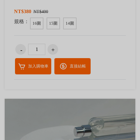
NT$380
NT$400
規格：
16圍
15圍
14圍
加入購物車
直接結帳