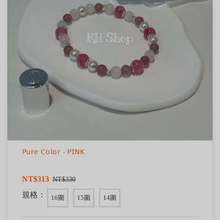
𝖯𝗎𝗋𝖾 𝖢𝗈𝗅𝗈𝗋 - 𝖯𝖨𝖭𝖪
NT$313
NT$330
規格：
16圍
15圍
14圍