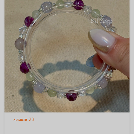
ɴᴜᴍʙᴇʀ 𝟟𝟛