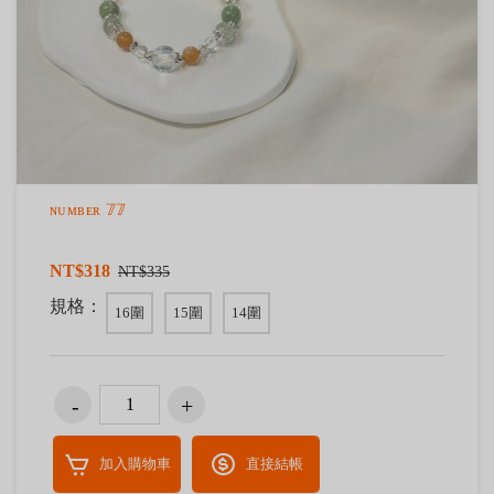
ɴᴜᴍʙᴇʀ 𝟟𝟟
NT$318
NT$335
規格：
16圍
15圍
14圍
加入購物車
直接結帳