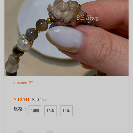
ɴᴜᴍʙᴇʀ 𝟟𝟙
NT$441
NT$465
規格：
16圍
15圍
14圍