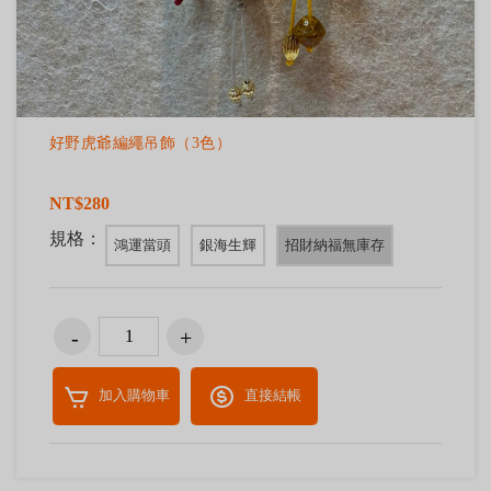
好野虎爺編繩吊飾（3色）
NT$280
規格：
鴻運當頭
銀海生輝
招財納福無庫存
加入購物車
直接結帳