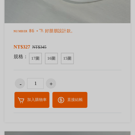
ɴᴜᴍʙᴇʀ 𝟠𝟞 ⋆˚𐙚 好朋朋設計款。
NT$327
NT$345
規格：
17圍
16圍
15圍
加入購物車
直接結帳