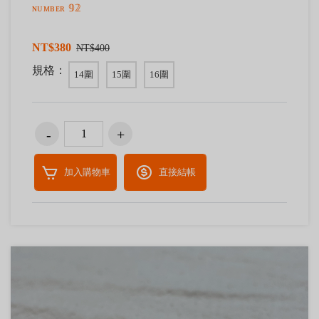
ɴᴜᴍʙᴇʀ 𝟡𝟚
NT$380
NT$400
規格：
14圍
15圍
16圍
加入購物車
直接結帳