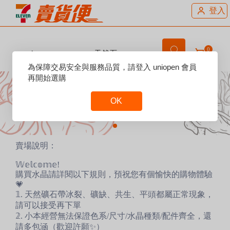
登入
0
ᴋɪᴋɪ＇ᴄ ʜᴀɴᴅᴍᴀᴅᴇ ꜱʜᴏᴘ 天然石＆
編繩
Reset
為保障交易安全與服務品質，請登入 uniopen 會員
Focus
再開始選購
OK
Reset
Focus
賣場說明：
𝕎𝕖𝕝𝕔𝕠𝕞𝕖!
購買水晶請詳閱以下規則，預祝您有個愉快的購物體驗
💗
𝟙. 天然礦石帶冰裂、礦缺、共生、平頭都屬正常現象，
請可以接受再下單
𝟚. 小本經營無法保證色系/尺寸/水晶種類/配件齊全，還
請多包涵（歡迎許願✨）