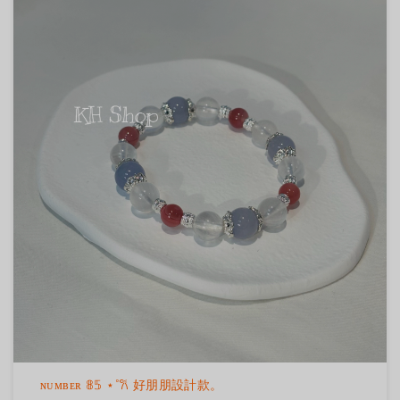
ɴᴜᴍʙᴇʀ 𝟠𝟝 ⋆˚𐙚 好朋朋設計款。