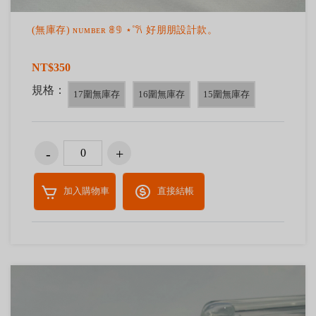
(無庫存) ɴᴜᴍʙᴇʀ 𝟠𝟡 ⋆˚𐙚 好朋朋設計款。
NT$350
規格：
17圍無庫存
16圍無庫存
15圍無庫存
加入購物車
直接結帳