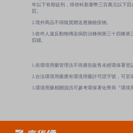
年以下有期徒刑，得併科新臺幣三百萬元以下罰
罰。
2.境外商品不得隨貨贈送應施檢疫物。
3.收件人違反動物傳染病防治條例第三十四條
罰鍰。
1.依環境用藥管理法不得廣告販售未經環保署登
2.合法環境用藥應有環境用藥許可證字號，可
3.環境用藥相關資訊可參考環保署化學局『環境