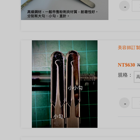
美容師訂製
NT$630
N
規格：