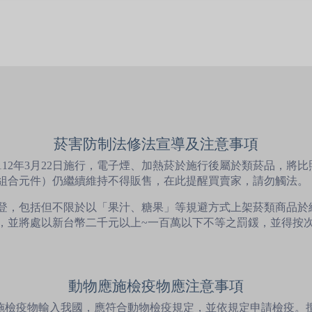
菸害防制法修法宣導及注意事項
12年3月22日施行，電子煙、加熱菸於施行後屬於類菸品，將
組合元件）仍繼續維持不得販售，在此提醒買賣家，請勿觸法。
登，包括但不限於以「果汁、糖果」等規避方式上架菸類商品於
，並將處以新台幣二千元以上~一百萬以下不等之罰鍰，並得按
動物應施檢疫物應注意事項
應施檢疫物輸入我國，應符合動物檢疫規定，並依規定申請檢疫。