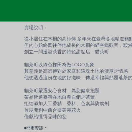
賣場說明：
從小居住在木柵的高師傅 多年來在臺灣各地精進糕
但內心始終嚮往伴他成長的木柵的貓空鐵觀音，毅
創立一間漫溢茶香的特色甜點店－貓茶町
貓茶町以綠色梯田為做LOGO意象
其意義是高師傅對於家庭和這塊土地的濃厚之情感
他想透過這份在地的好滋味，傳遞幸福與顛覆茗茶
貓茶町嚴選安心食材，為您健康把關
茶品皆選臺灣在地自產自銷之茶葉
拒絕添加人工香精、香料、色素與防腐劑
首度開創中西合璧美麗花火
僅獻給懂得品味的您
■門市資訊：