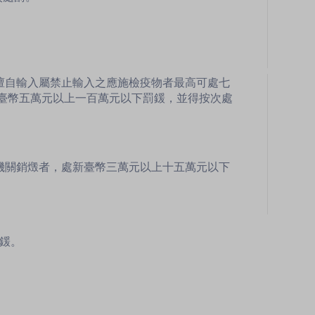
擅自輸入屬禁止輸入之應施檢疫物者最高可處七
臺幣五萬元以上一百萬元以下罰鍰，並得按次處
機關銷燬者，處新臺幣三萬元以上十五萬元以下
罰鍰。