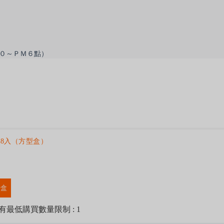
０～ＰＭ６點）
8入（方型盒）
一盒
有最低購買數量限制 : 1