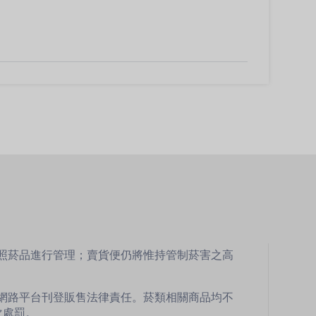
比照菸品進行管理；賣貨便仍將惟持管制菸害之高
網路平台刊登販售法律責任。菸類相關商品均不
次處罰。