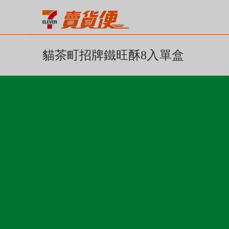
貓茶町招牌鐵旺酥8入單盒