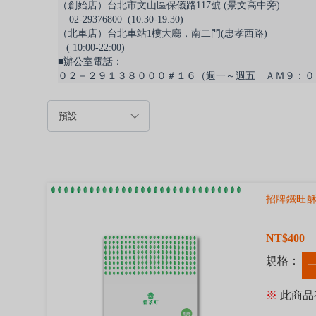
（創始店）台北市文山區保儀路117號 (景文高中旁)
    02-29376800  (10:30-19:30)
（北車店）台北車站1樓大廳，南二門(忠孝西路)
   ( 10:00-22:00)

■辦公室電話：

０２－２９１３８０００＃１６（週一～週五　ＡＭ９：０
招牌鐵旺酥
NT$400
規格：
※
此商品