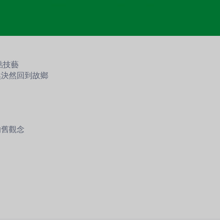
點技藝
然決然回到故鄉
的舊觀念