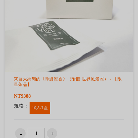
來自大禹嶺的《蟬涎蜜香》（附贈 世界風景照） - 【限
量茶品】
NT$388
規格：
10入/1盒