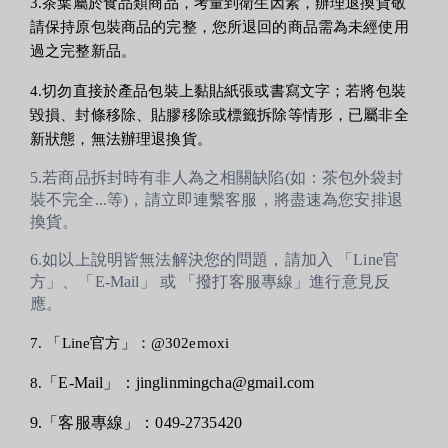
3.茶葉屬於食品類商品，考量到衛生因素，辦理退換貨敬
請保持原包裝商品的完整，您所退回的商品需為未經使用
過之完整新品。
4.切勿直接於產品包裝上黏貼紙張或書寫文字；若將包裝
毀損、封條移除、貼膠移除或標籤拆除等情形，已屬非全
新狀態，無法辦理退換貨。
5.若商品拆封時有非人為之相關缺陷(如：茶包外袋封
裝不完全...等)，請立即連繫客服，將盡速為您安排退
換貨。
6.如以上說明皆無法解決您的問題，請加入 「Line官
方」、「E-Mail」 或 「撥打客服專線」進行意見反
應。
7.
「Line官方」
：@302emoxi
「E-Mail」：jinglinmingcha@gmail.com
8.
9.
「客服專線」：049-2735420