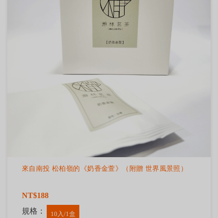
來自南投 松柏嶺的《奶香金萱》（附贈 世界風景照）
NT$188
規格：
10入/1盒