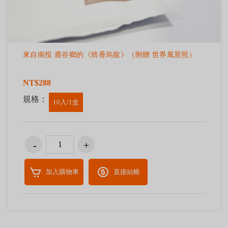
來自南投 鹿谷鄉的《焙香烏龍》（附贈 世界風景照）
NT$288
規格：
10入/1盒
加入購物車
直接結帳