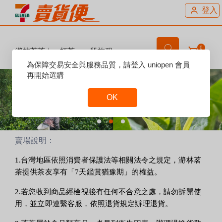
登入
0
瀞林茗茶｜一杯茶，一段旅程
Reset
為保障交易安全與服務品質，請登入 uniopen 會員
Focus
再開始選購
OK
Reset
Focus
賣場說明：
1.台灣地區依照消費者保護法等相關法令之規定，瀞林茗
茶提供茶友享有「7天鑑賞猶豫期」的權益。
2.若您收到商品經檢視後有任何不合意之處，請勿拆開使
用，並立即連繫客服，依照退貨規定辦理退貨。