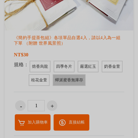
《簡約手提茶包組》各項單品自選4入，請以4入為一組
下單 （附贈 世界風景照）
NT$30
規格：
焙香烏龍
四季冬片
嚴選紅玉
奶香金萱
桂花金萱
蟬涎蜜香無庫存
加入購物車
直接結帳