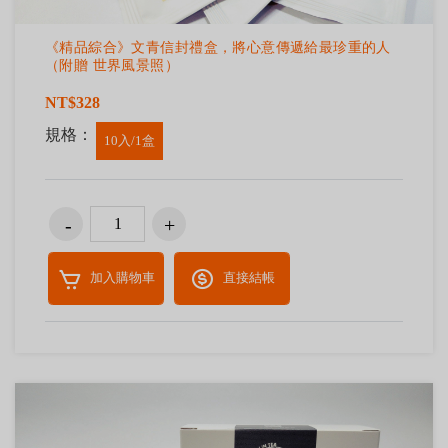
《精品綜合》文青信封禮盒，將心意傳遞給最珍重的人
（附贈 世界風景照）
NT$328
規格：
10入/1盒
加入購物車
直接結帳