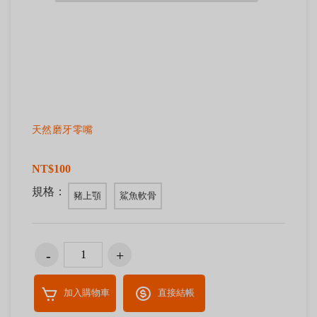
天然磨牙零嘴
NT$100
規格：
豬上顎
鯊魚軟骨
加入購物車
直接結帳