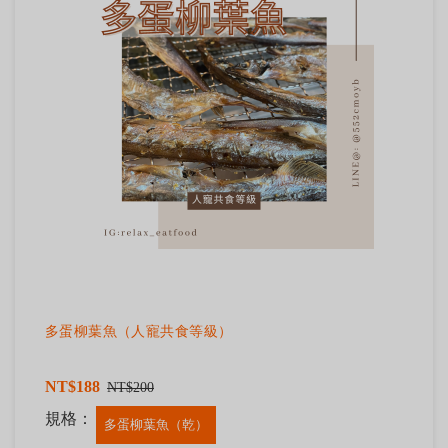
多蛋柳葉魚（人寵共食等級）
NT$188
NT$200
規格：
多蛋柳葉魚（乾）