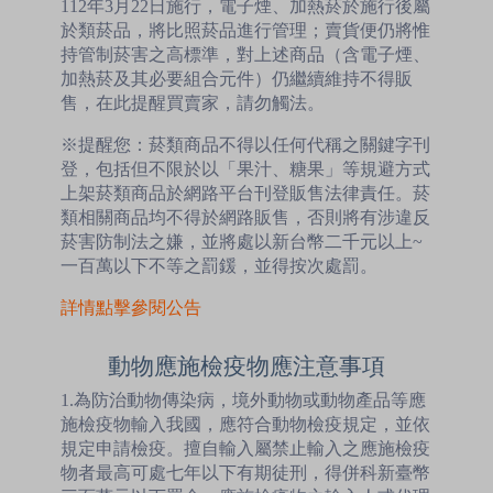
112年3月22日施行，電子煙、加熱菸於施行後屬
於類菸品，將比照菸品進行管理；賣貨便仍將惟
持管制菸害之高標準，對上述商品（含電子煙、
加熱菸及其必要組合元件）仍繼續維持不得販
售，在此提醒買賣家，請勿觸法。
※提醒您：菸類商品不得以任何代稱之關鍵字刊
登，包括但不限於以「果汁、糖果」等規避方式
上架菸類商品於網路平台刊登販售法律責任。菸
類相關商品均不得於網路販售，否則將有涉違反
菸害防制法之嫌，並將處以新台幣二千元以上~
一百萬以下不等之罰鍰，並得按次處罰。
詳情點擊參閱公告
動物應施檢疫物應注意事項
1.為防治動物傳染病，境外動物或動物產品等應
施檢疫物輸入我國，應符合動物檢疫規定，並依
規定申請檢疫。擅自輸入屬禁止輸入之應施檢疫
物者最高可處七年以下有期徒刑，得併科新臺幣