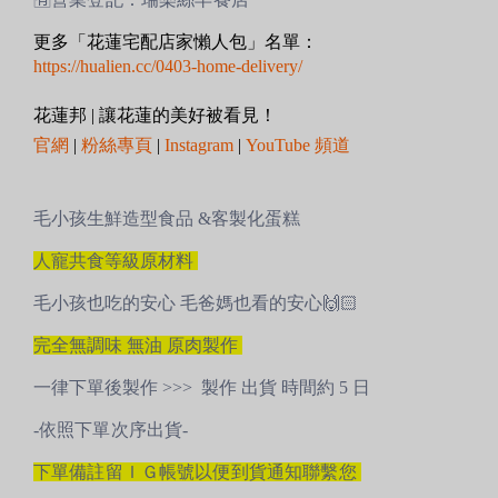
更多「花蓮宅配店家懶人包」名單：
https://hualien.cc/0403-home-delivery/
花蓮邦 | 讓花蓮的美好被看見！
官網
|
粉絲專頁
|
Instagram
|
YouTube 頻道
毛小孩生鮮造型食品 &客製化蛋糕
人寵共食等級原材料
毛小孩也吃的安心 毛爸媽也看的安心🙌🏻
完全無調味 無油 原肉製作
一律下單後製作 >>> 製作 出貨 時間約 5 日
-
依照下單次序出貨-
下單備註留ＩＧ帳號以便到貨通知聯繫您