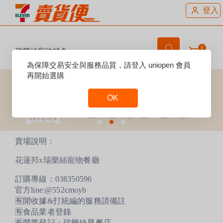
登入
0
瑞樂絲寵物鮮食
Reset
為保障交易安全與服務品質，請登入 uniopen 會員
Focus
再開始選購
OK
Reset
Focus
賣場說明：
花蓮邦x瑞樂絲寵物餐廳
訂購專線：038350596
官方line:@552cmoyb
🈶️開收據&打統編的服務請備註
🈶️食品業者登錄
🈶️營業登記：瑞樂絲早餐店