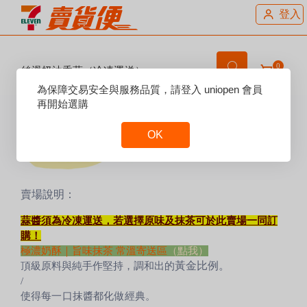
登入
0
絲滑奶油香蒜（冷凍運送）
Reset
為保障交易安全與服務品質，請登入 uniopen 會員
Focus
再開始選購
OK
Reset
Focus
賣場說明：
蒜醬須為冷凍運送，若選擇原味及抹茶可於此賣場一同訂
購！
極濃奶酥｜旨味抹茶 常溫寄送區
（點我）
黃金比例。
頂級原料與純手作堅持，調和出的
/
使得每一口抹醬都化做經典。