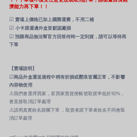
濟能力再下單！！
☑
賣場上價格已加上國際運費，不用二補
☑
小卡跟週邊外盒皆默認廠損
☑
預購商品無法幫官方回答何時一定到貨，請可以等待再
下單
【賣場說明】
☑
商品外盒運送過程中稍有折損或壓痕皆屬正常，不影響
內容物使用
⚠
我們會選擇買家，若買家賣貨便帳號取貨率低於92%，
會直接取消訂單處理
⚠
請用真實姓名跟團下單 ，取貨者跟下單者姓名不同會取
消訂單處理