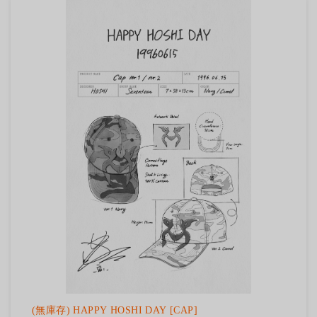
(無庫存) HAPPY HOSHI DAY [CAP]