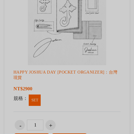
HAPPY JOSHUA DAY [POCKET ORGANIZER]：台灣
現貨
NT$2900
規格：
SET