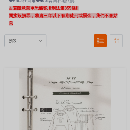
❤️Erica在首爾❤️🐇🐻韓國在地代購
⚠️
若隨意棄單恐觸犯 ‼刑法第355條!!
間接毀損罪，將處三年以下有期徒刑或罰金，我們不會姑
息