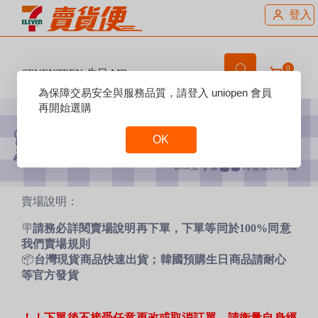
登入
0
SEVENTEEN 生日 MD
Reset
為保障交易安全與服務品質，請登入 uniopen 會員
Focus
再開始選購
OK
Reset
Focus
賣場說明：
🪧
請務必詳閱賣場說明再下單，下單等同於100%同意
我們賣場規則
📦
台灣現貨商品快速出貨；韓國預購生日商品請耐心
等官方發貨
！！下單後不接受任意更改或取消訂單，請衡量自身經