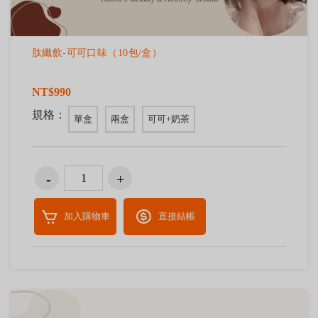
肽纖飲-可可口味（10包/盒）
NT$990
規格：
單盒
兩盒
可可+奶茶
加入購物車
直接結帳