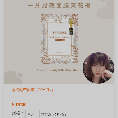
水光繃帶面膜（30ml/片）
NT$150
規格：
單片
精裝盒（5片/盒）