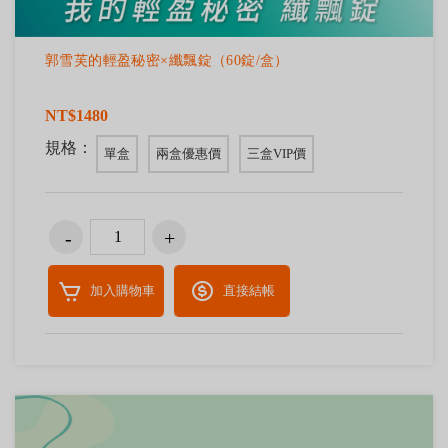
郭雪芙的輕盈秘密×纖飄錠（60錠/盒）
NT$1480
規格：
單盒
兩盒優惠價
三盒VIP價
加入購物車
直接結帳