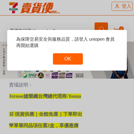
登入
0
優娜在線等 Yoona＇s Beauty ＆
Healthy Studio
Reset
為保障交易安全與服務品質，請登入 uniopen 會員
Focus
再開始選購
OK
Reset
Focus
賣場說明：
Jerosse婕樂纖台灣總代理商·Yoona
🛒 現貨供應｜
全館免運
｜下單即出
💚單筆同品項任選2盒，享優惠價