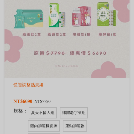
體態調整熱賣組
NT$6690
NT$7790
規格：
夏天不輸人組
纖體老字號組
體內加速橡皮擦
運動加速器