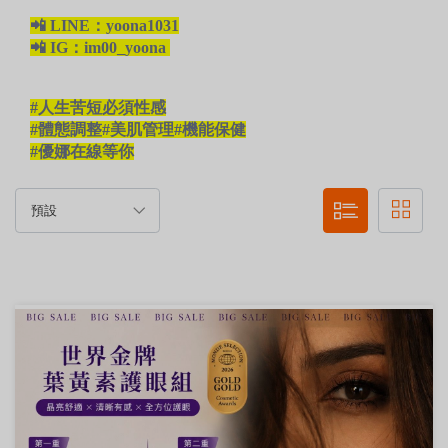
📲 LINE：yoona1031
📲 IG：im00_yoona
#人生苦短必須性感
#體態調整#美肌管理#機能保健
#優娜在線等你