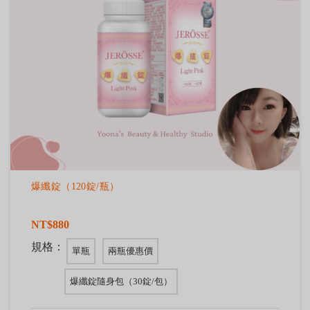
爆纖錠（120錠/瓶）
NT$880
規格：
單瓶
兩瓶優惠價
爆纖錠隨身包（30錠/包）