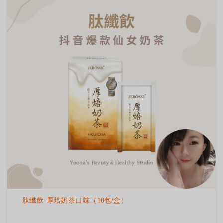
肽纖飲-厚焙奶茶口味（10包/盒）