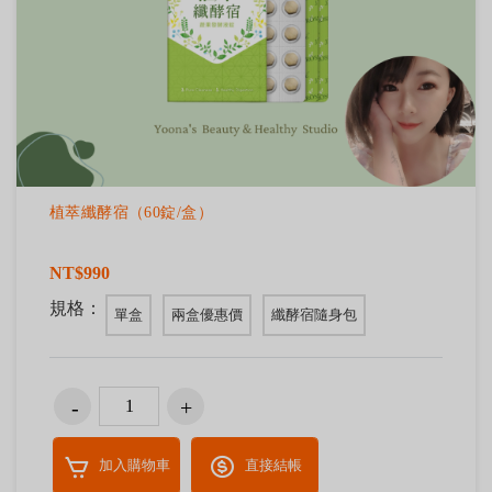
植萃纖酵宿（60錠/盒）
NT$990
規格：
單盒
兩盒優惠價
纖酵宿隨身包
加入購物車
直接結帳