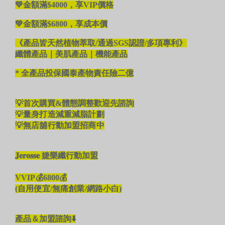
💚金額滿$4000，享VIP價格
💚金額滿$6800，享成本價
《產品皆天然植物萃取/通過SGS認證/多項專利》
纖體產品｜美肌產品｜機能產品
* 全產品投保國泰產物責任險二億
💡首次購買&體態調整歡迎先諮詢
💡量身打造減重減脂計劃
💡無店舖行動加盟招商中
𝐉𝐞𝐫𝐨𝐬𝐬𝐞 婕樂纖行動加盟
VVIP💰6800
💰
(自用便宜/無痛創業/網路小白)
產品＆加盟諮詢⬇️