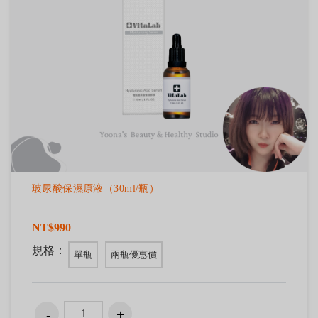
玻尿酸保濕原液（30ml/瓶）
NT$990
規格：
單瓶
兩瓶優惠價