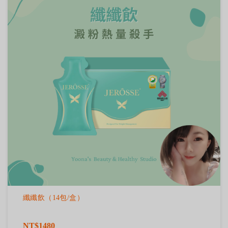
纖纖飲（14包/盒）
NT$1480