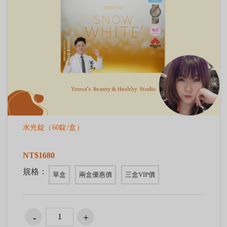
水光錠（60錠/盒）
NT$1680
規格：
單盒
兩盒優惠價
三盒VIP價