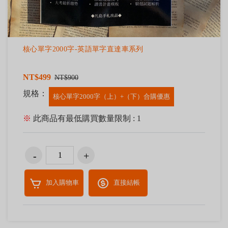
核心單字2000字-英語單字直達車系列
NT$499
NT$900
規格：
核心單字2000字（上）+（下）合購優惠
※
此商品有最低購買數量限制 : 1
加入購物車
直接結帳