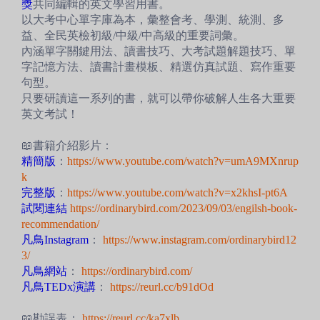
獎
共同編輯的英文學習用書。
以大考中心單字庫為本，彙整會考、學測、統測、多
益、全民英檢初級/中級/中高級的重要詞彙。
內涵單字關鍵用法、讀書技巧、大考試題解題技巧、單
字記憶方法、讀書計畫模板、精選仿真試題、寫作重要
句型。
只要研讀這一系列的書，就可以帶你破解人生各大重要
英文考試！
📖書籍介紹影片：
精簡版
：
https://www.youtube.com/watch?v=umA9MXnrup
k
完整版
：
https://www.youtube.com/watch?v=x2khsI-pt6A
試閱連結
https://ordinarybird.com/2023/09/03/engilsh-book-
recommendation/
凡鳥Instagram
：
https://www.instagram.com/ordinarybird12
3/
凡鳥網站
：
https://ordinarybird.com/
凡鳥TEDx演講
：
https://reurl.cc/b91dOd
📖勘誤表：
https://reurl.cc/ka7xlb