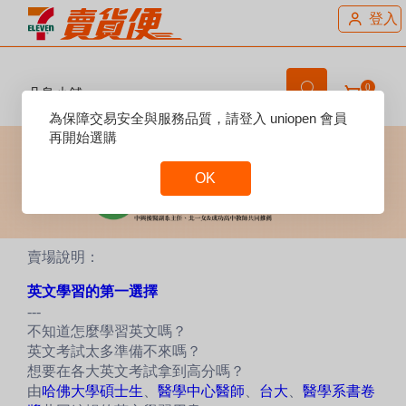
登入
0
凡鳥小舖
Reset
為保障交易安全與服務品質，請登入 uniopen 會員
Focus
再開始選購
OK
Reset
Focus
賣場說明：
英文學習的第一選擇
---
不知道怎麼學習英文嗎？
英文考試太多準備不來嗎？
想要在各大英文考試拿到高分嗎？
由
哈佛大學碩士生
、
醫學中心醫師
、
台大
、
醫學系書卷