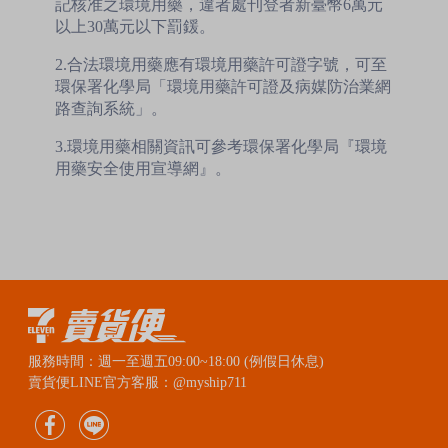
記核准之環境用藥，違者處刊登者新臺幣6萬元
以上30萬元以下罰鍰。
2.合法環境用藥應有環境用藥許可證字號，可至
環保署化學局「環境用藥許可證及病媒防治業網
路查詢系統」。
3.環境用藥相關資訊可參考環保署化學局『環境
用藥安全使用宣導網』。
服務時間：週一至週五09:00~18:00 (例假日休息)
賣貨便LINE官方客服：@myship711