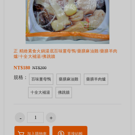
正 精緻素食火鍋湯底百味薑母鴨/藥膳麻油雞/藥膳羊肉
爐/十全大補湯/佛跳牆
NT$180
NT$200
規格：
百味薑母鴨
藥膳麻油雞
藥膳羊肉爐
十全大補湯
佛跳牆
加入購物車
直接結帳