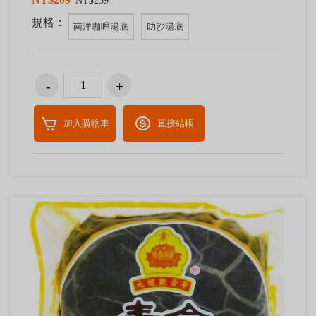
NT$239
規格：
南洋咖哩湯底
叻沙湯底
加入購物車
直接結帳