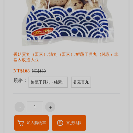
香菇貢丸（蛋素）/清丸（蛋素）/鮮蔬干貝丸（純素）非
基因改造大豆
NT$168
NT$180
規格：
鮮蔬干貝丸（純素）
香菇貢丸
加入購物車
直接結帳