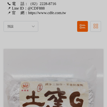
📞 電 話：（02）2228-8716
📌
Line ID：@CDF888
📌 官 網：
https://www.cdfe.com.tw