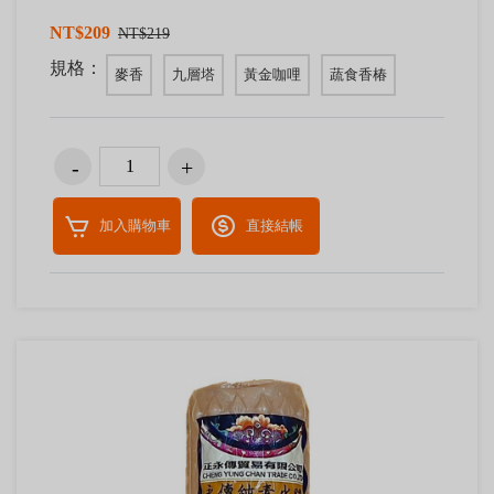
NT$209
NT$219
規格：
麥香
九層塔
黃金咖哩
蔬食香椿
加入購物車
直接結帳