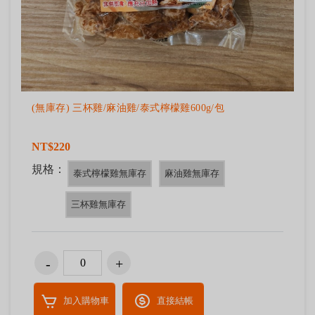
(無庫存) 三杯雞/麻油雞/泰式檸檬雞600g/包
NT$220
規格：
泰式檸檬雞無庫存
麻油雞無庫存
三杯雞無庫存
加入購物車
直接結帳