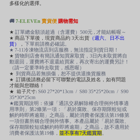
多樣化的選擇。
🚚
7-ELEVEn
賣貨便
購物需知
★
訂單總金額須超過（含運費）500元 , 才能結帳喔～
商品下單後，現貨商品約 3天出貨
（週六、日不出
★
貨）
，
下單前請務必確認。
7-11冷凍物流店到店服務，
無法指定到貨日期！
★
貨物到店會有簡訊通知買家取貨，3日內未取貨將自
★
動退回，運費將不退還給買家，再次寄出的運費另計！
（請一定要準時去取貨，感恩喔）
到貨商品若無損傷，恕不提供退換貨服務
★
訂購後請務必留下可聯繫的電話及姓名，如有問題
★
才能與您聯絡！
S60 27*20*13cm / S80 35*25*20cm / S90
★ 箱子尺寸:
35*30*25cm
★
鑑賞期說明：
依據「通訊交易解除權合理例外情事適
用準則」第2條第一項：「易於腐敗、保存期限較短或
解約時即將逾期」之商品，屬於消費者保護法第19條第
一項但書所稱合理例外情事。本產品屬於「易於腐敗、
保存期限較短或解約時即將逾期」之商品，故不適用於
消費者保護法第19條，
並不享有7天鑑賞期
。