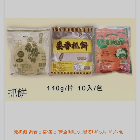
素抓餅 蔬食香椿/麥香/黃金咖哩/九層塔140g/片 10片/包