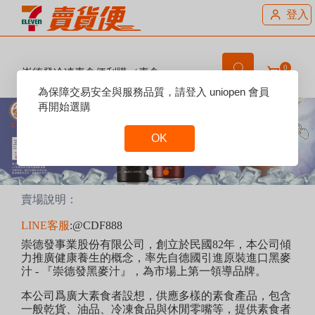
登入
0
崇德發冷凍素食便利購（素食冷
凍商品）
Reset
為保障交易安全與服務品質，請登入 uniopen 會員
Focus
再開始選購
OK
Reset
Focus
賣場說明：
LINE客服
:@CDF888
崇德發事業股份有限公司，創立於民國82年，本公司傾
力推廣健康養生的概念，率先自德國引進原裝進口黑麥
汁 - 『崇德發黑麥汁』，為市場上第一領導品牌。
本公司爲廣大素食者設想，供應多樣的素食產品，包含
一般乾貨、油品、冷凍食品與休閒零嘴等，提供素食者