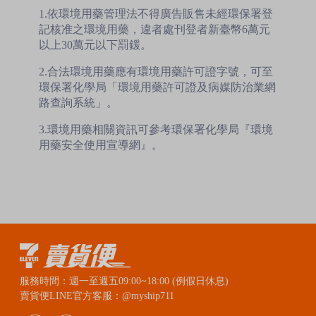
1.依環境用藥管理法不得廣告販售未經環保署登
記核准之環境用藥，違者處刊登者新臺幣6萬元
以上30萬元以下罰鍰。
2.合法環境用藥應有環境用藥許可證字號，可至
環保署化學局「環境用藥許可證及病媒防治業網
路查詢系統」。
3.環境用藥相關資訊可參考環保署化學局『環境
用藥安全使用宣導網』。
服務時間：週一至週五09:00~18:00 (例假日休息)
賣貨便LINE官方客服：@myship711