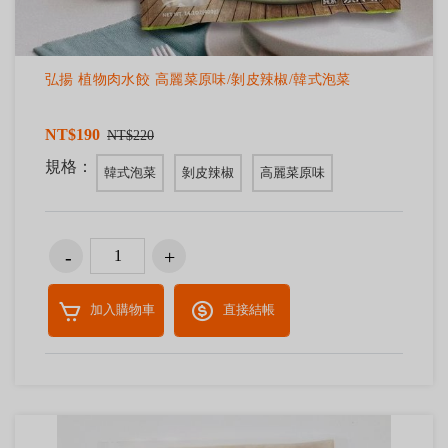
弘揚 植物肉水餃 高麗菜原味/剝皮辣椒/韓式泡菜
NT$190
NT$220
規格：
韓式泡菜
剝皮辣椒
高麗菜原味
加入購物車
直接結帳