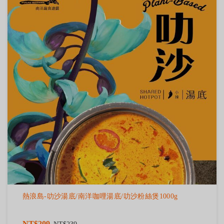
熱浪島-叻沙湯底/南洋咖哩湯底/叻沙粉絲煲1000g
NT$209