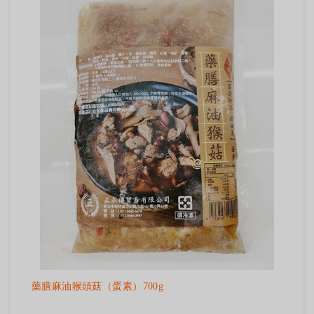
藥膳麻油猴頭菇（蛋素）700g