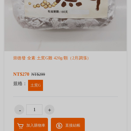
崇德發 全素 土窯G雞 420g/顆（2月調漲）
NT$270
NT$299
規格：
土窯G
加入購物車
直接結帳