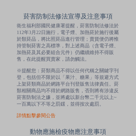
菸害防制法修法宣導及注意事項
衛生福利部國民健康署提醒，菸害防制法修法於
112年3月22日施行，電子煙、加熱菸於施行後屬
於類菸品，將比照菸品進行管理；賣貨便仍將惟
持管制菸害之高標準，對上述商品（含電子煙、
加熱菸及其必要組合元件）仍繼續維持不得販
售，在此提醒買賣家，請勿觸法。
※提醒您：菸類商品不得以任何代稱之關鍵字刊
登，包括但不限於以「果汁、糖果」等規避方式
上架菸類商品於網路平台刊登販售法律責任。菸
類相關商品均不得於網路販售，否則將有涉違反
菸害防制法之嫌，並將處以新台幣二千元以上~
一百萬以下不等之罰鍰，並得按次處罰。
詳情點擊參閱公告
動物應施檢疫物應注意事項