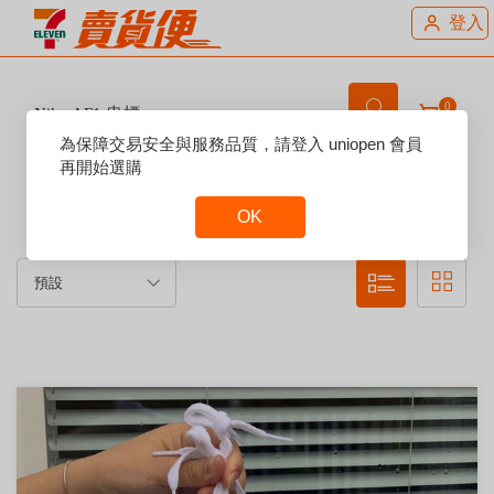
登入
0
Nike AF1 串標
Reset
為保障交易安全與服務品質，請登入 uniopen 會員
Focus
再開始選購
賣場說明：
OK
Reset
Focus