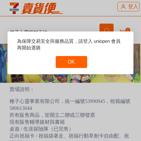
登入
0
種子心靈媒材天地
Reset
為保障交易安全與服務品質，請登入 uniopen 會員
Focus
再開始選購
OK
Reset
Focus
賣場說明：
種子心靈事業有限公司，統一編號53990945，稅籍編號
580613044
所有販售商品，皆開立二聯或三聯發票
現有販售輔導媒材與書籍
桌遊 / 生涯探險隊（已完售）
正向祝福卡 / 祝福袋著走、祝福行動草創卡自由配、祝