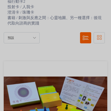
福行動卡2
投射卡 / 人我卡
澄清卡 / 珠璣卡
書籍 / 刺激與反應之間：心靈地圖、另一種選擇：後現
代取向諮商的實踐