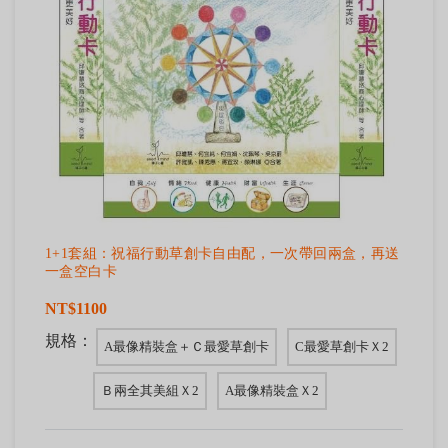
1+1套組：祝福行動草創卡自由配，一次帶回兩盒，再送
一盒空白卡
NT$1100
規格：
A最像精裝盒＋Ｃ最愛草創卡
C最愛草創卡Ｘ2
Ｂ兩全其美組Ｘ2
A最像精裝盒Ｘ2