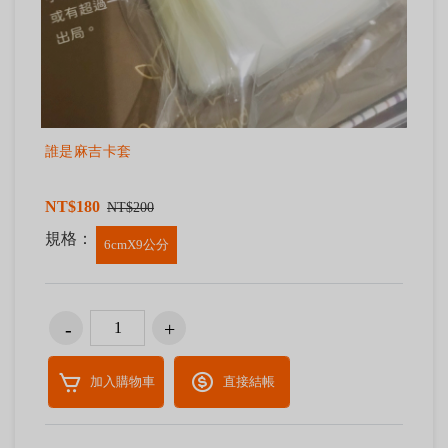
誰是麻吉卡套
NT$180
NT$200
規格：
6cmX9公分
加入購物車
直接結帳