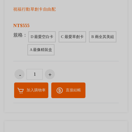
祝福行動草創卡自由配
NT$555
規格：
D 最愛空白卡
C 最愛草創卡
B 兩全其美組
A 最像精裝盒
加入購物車
直接結帳