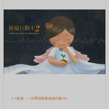
1+1套組：一次帶回兩套祝福行動卡2