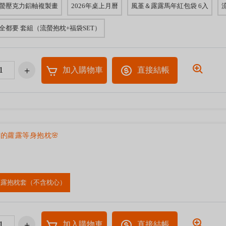
螢壓克力鋁軸複製畫
2026年桌上月曆
風堇＆露露馬年紅包袋 6入
全都要 套組（流螢抱枕+福袋SET）
加入購物車
直接結帳
露的蘿露等身抱枕🌸
蘿露抱枕套（不含枕心）
加入購物車
直接結帳