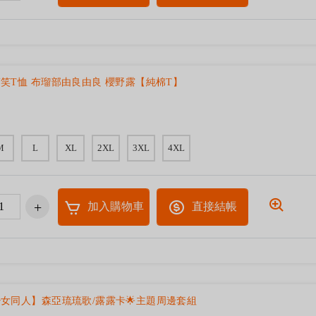
笑T恤 布瑠部由良由良 櫻野露【純棉T】
M
L
XL
2XL
3XL
4XL
加入購物車
直接結帳
女同人】森亞琉琉歌/露露卡🌟主題周邊套組