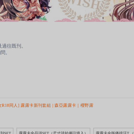
以及過往既刊。
詢問。
女R18同人] 露露卡新刊套組 | 森亞露露卡｜櫻野露
刊SET
露露卡全品項SET（尺寸請於備註填入）
露露卡全版痛排汗T 