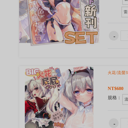
雷
火花/流螢3
NT$680
規格：