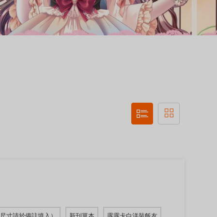
（尺寸請於備註填入）
新刊單本
露露卡白洋裝飯友