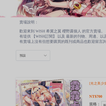
賣場說明：
歡迎來到 WISH 希冀之翼 櫻野露個人 的官方賣場。
有堤供 【WISH訂閱】 以及 最新的刊物、周邊、
有賣場上沒有但想要購買的既刊或商品也歡迎留言
[光之美少
NT$700
規格：
新