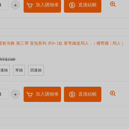
加入購物車
直接結帳
鐵雷射吊飾 第三彈 盲包系列 共9+1款 星穹鐵道同人． | 櫻野露 | 同人｜
NT$1500
十連抽
單抽
四連抽
加入購物車
直接結帳