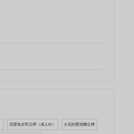
）
流螢兔女郎立牌（成人向）
火花的壓泡麵立牌