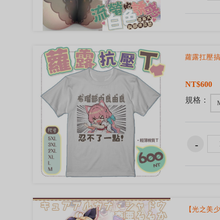
蘿露扛壓搞
NT$600
規格：
【光之美少