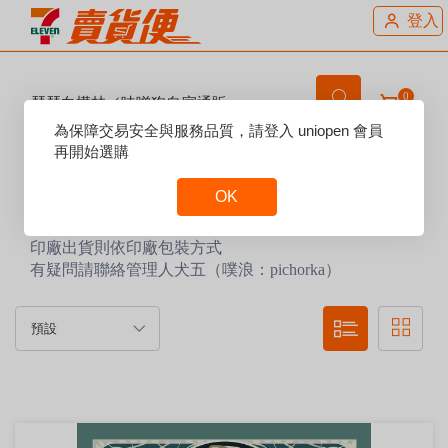
登入
0
瑟瑟白樺林／味噌狗自家通販
Reset
為保障交易安全與服務品質，請登入 uniopen 會員
Focus
再開始選購
賣場說明：
瑟瑟白樺林／味噌狗的自家通販賣場
OK
～滿千免運～
自家出貨使用乾淨的二手包材！
Reset
印廠出貨則依印廠包裝方式
Focus
有疑問請聯絡管理人犬五（噗浪：pichorka）