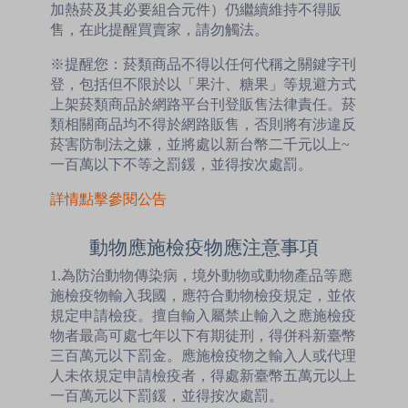
加熱菸及其必要組合元件）仍繼續維持不得販
售，在此提醒買賣家，請勿觸法。
※提醒您：菸類商品不得以任何代稱之關鍵字刊
登，包括但不限於以「果汁、糖果」等規避方式
上架菸類商品於網路平台刊登販售法律責任。菸
類相關商品均不得於網路販售，否則將有涉違反
菸害防制法之嫌，並將處以新台幣二千元以上~
一百萬以下不等之罰鍰，並得按次處罰。
詳情點擊參閱公告
動物應施檢疫物應注意事項
1.為防治動物傳染病，境外動物或動物產品等應
施檢疫物輸入我國，應符合動物檢疫規定，並依
規定申請檢疫。擅自輸入屬禁止輸入之應施檢疫
物者最高可處七年以下有期徒刑，得併科新臺幣
三百萬元以下罰金。應施檢疫物之輸入人或代理
人未依規定申請檢疫者，得處新臺幣五萬元以上
一百萬元以下罰鍰，並得按次處罰。