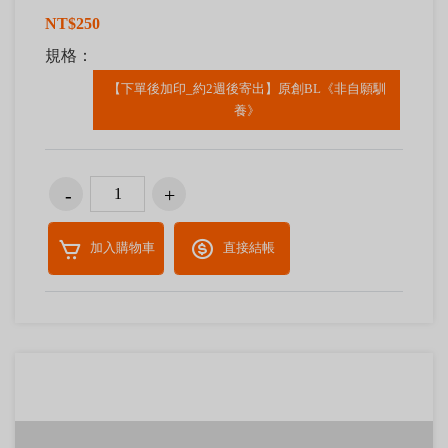
NT$250
規格：
【下單後加印_約2週後寄出】原創BL《非自願馴
養》
加入購物車
直接結帳