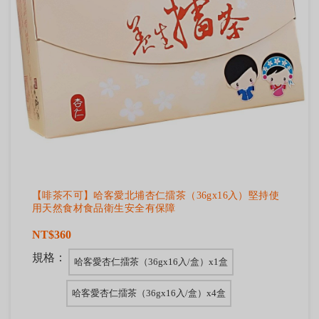
【啡茶不可】哈客愛北埔杏仁擂茶（36gx16入）堅持使
用天然食材食品衛生安全有保障
NT$360
規格：
哈客愛杏仁擂茶（36gx16入/盒）x1盒
哈客愛杏仁擂茶（36gx16入/盒）x4盒