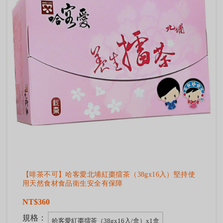
【啡茶不可】哈客愛北埔紅棗擂茶（38gx16入）堅持使
用天然食材食品衛生安全有保障
NT$360
規格：
哈客愛紅棗擂茶（38gx16入/盒）x1盒