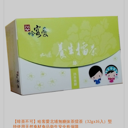
【啡茶不可】哈客愛北埔無糖抹茶擂茶（32gx16入）堅
持使用天然食材食品衛生安全有保障