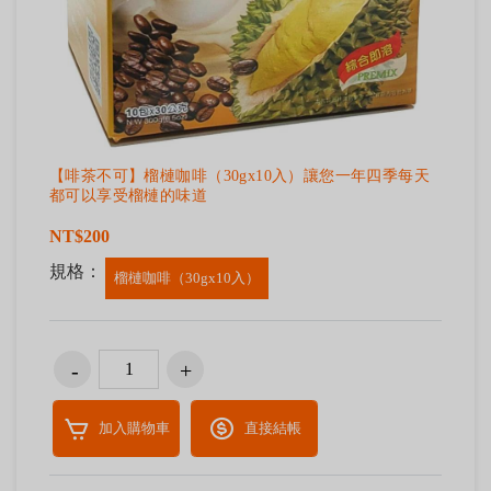
【啡茶不可】榴槤咖啡（30gx10入）讓您一年四季每天
都可以享受榴槤的味道
NT$200
規格：
榴槤咖啡（30gx10入）
加入購物車
直接結帳