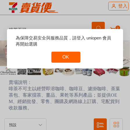
登入
0
啡茶不可
Reset
為保障交易安全與服務品質，請登入 uniopen 會員
Focus
再開始選購
OK
Reset
Focus
賣場說明：
啡茶不可主以經營即溶咖啡、咖啡豆、濾掛咖啡、茶葉
茶包、客家擂茶、薑品、果乾等系列產品；並提供OE
M、經銷批發、零售、團購及網路線上訂購、宅配貨到
收款服務。