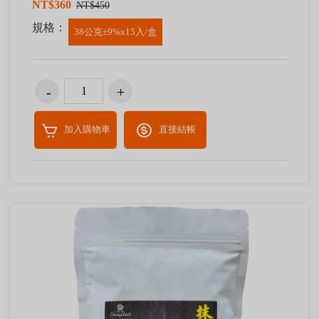
NT$360
NT$450
規格：
38公克±9%x15入/盒
加入購物車
直接結帳