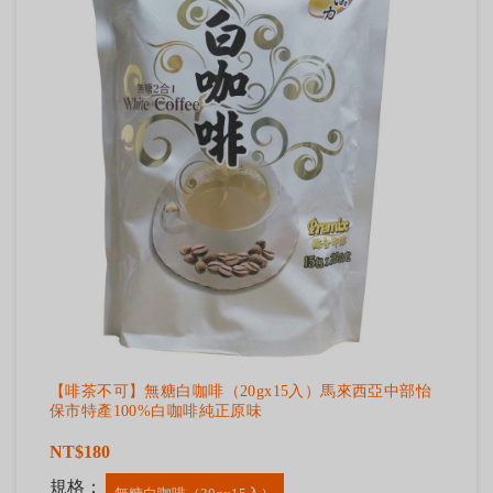
【啡茶不可】無糖白咖啡（20gx15入）馬來西亞中部怡
保市特產100%白咖啡純正原味
NT$180
規格：