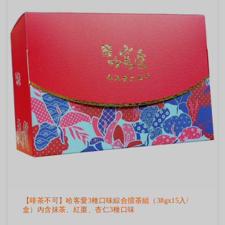
【啡茶不可】哈客愛3種口味綜合擂茶組（38gx15入/
盒）內含抹茶、紅棗、杏仁3種口味