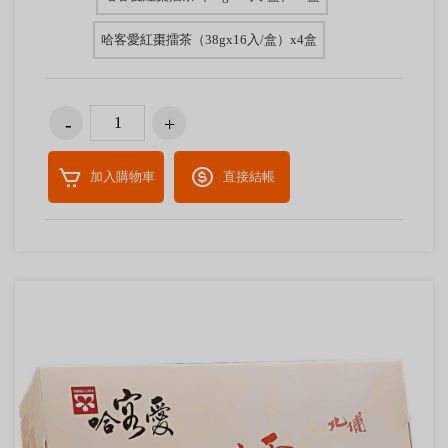
哈客愛紅棗擂茶（38gx16入/盒）x4盒
加入購物車
直接結帳