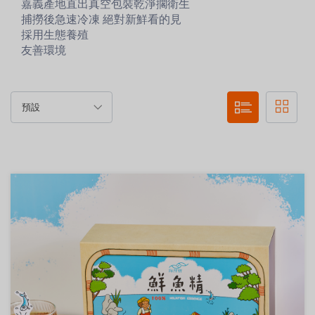
嘉義產地直出真空包裝乾淨擱衛生
捕撈後急速冷凍 絕對新鮮看的見
採用生態養殖
友善環境