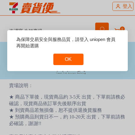
登入
0
海浬寶 生鮮賣場
Reset
為保障交易安全與服務品質，請登入 uniopen 會員
Focus
再開始選購
OK
Reset
Focus
賣場說明：
★ 商品下單後，現貨商品約 3-5天 出貨，下單前請務必
確認，現貨商品依訂單先後順序出貨
★ 到貨商品若無損傷，恕不提供退換貨服務
★ 預購商品到貨日不一，約 10-20天 出貨，下單前請務
必
確認，謝謝!!