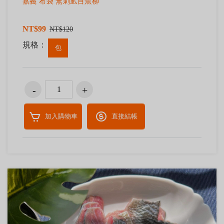
嘉義 布袋 無刺虱目魚柳
NT$99
NT$120
規格：
包
加入購物車
直接結帳