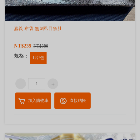
嘉義 布袋 無刺虱目魚肚
NT$235
NT$380
規格：
1片/包
加入購物車
直接結帳