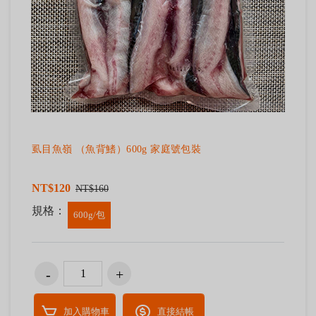
虱目魚嶺 （魚背鰭）600g 家庭號包裝
NT$120
NT$160
規格：
600g/包
加入購物車
直接結帳