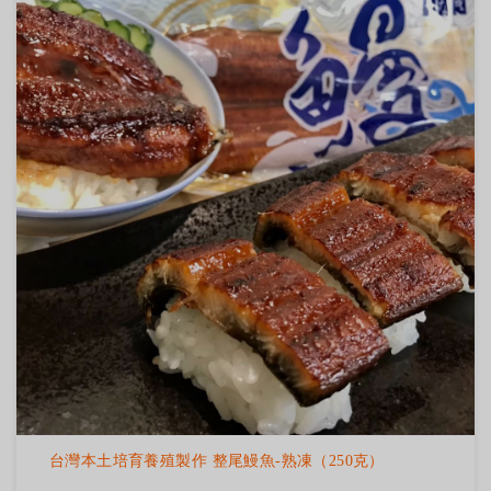
台灣本土培育養殖製作 整尾鰻魚-熟凍（250克）