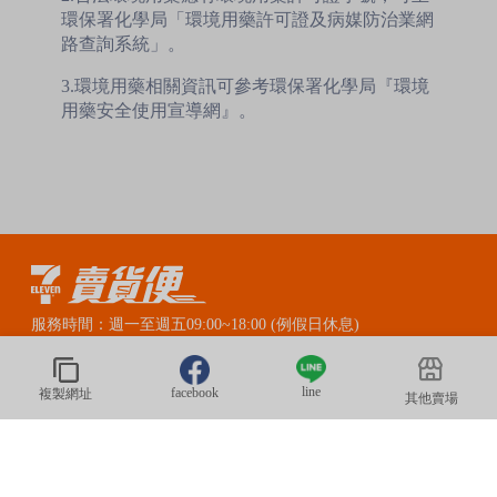
環保署化學局「環境用藥許可證及病媒防治業網
路查詢系統」。
3.環境用藥相關資訊可參考環保署化學局『環境
用藥安全使用宣導網』。
服務時間：週一至週五09:00~18:00 (例假日休息)
賣貨便LINE官方客服：@myship711
line
facebook
複製網址
其他賣場
© 2020 President Information CORP. All Rights Reserved.