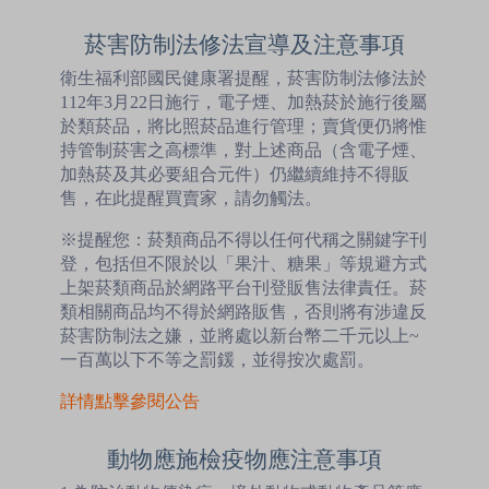
菸害防制法修法宣導及注意事項
衛生福利部國民健康署提醒，菸害防制法修法於
112年3月22日施行，電子煙、加熱菸於施行後屬
於類菸品，將比照菸品進行管理；賣貨便仍將惟
持管制菸害之高標準，對上述商品（含電子煙、
加熱菸及其必要組合元件）仍繼續維持不得販
售，在此提醒買賣家，請勿觸法。
※提醒您：菸類商品不得以任何代稱之關鍵字刊
登，包括但不限於以「果汁、糖果」等規避方式
上架菸類商品於網路平台刊登販售法律責任。菸
類相關商品均不得於網路販售，否則將有涉違反
菸害防制法之嫌，並將處以新台幣二千元以上~
一百萬以下不等之罰鍰，並得按次處罰。
詳情點擊參閱公告
動物應施檢疫物應注意事項