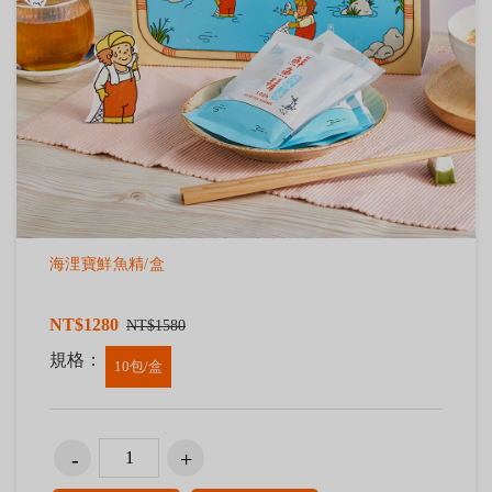
海浬寶鮮魚精/盒
NT$1280
NT$1580
規格：
10包/盒