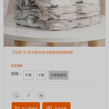
【現貨!!】新升級快速排氣閥收納壓縮袋
NT$99
規格：
中號
小號
大號無庫存
加入購物車
直接結帳