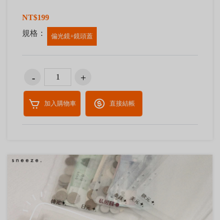
NT$199
規格：
偏光鏡+鏡頭蓋
加入購物車
直接結帳