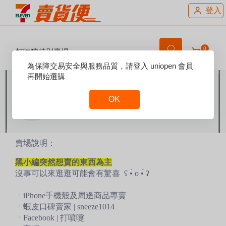
登入
0
打噴嚏特別賣場
Reset
為保障交易安全與服務品質，請登入 uniopen 會員
Focus
再開始選購
OK
Reset
Focus
賣場說明：
黑小編突然想賣的東西為主
沒事可以來逛逛可能會有驚喜 ʕ •̀ o •́ ʔ
ㆍiPhone手機殼及周邊商品專賣
ㆍ蝦皮口碑賣家 | sneeze1014
ㆍFacebook | 打噴嚏