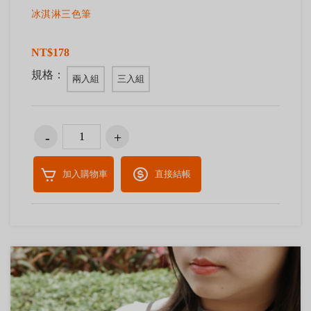
冰淇淋三色筆
NT$178
規格：
兩入組
三入組
加入購物車
直接結帳