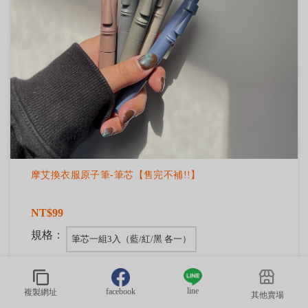
摩艾換衣服原子筆-筆芯【售完不補!!】
NT$99
規格：
筆芯一組3入（藍/紅/黑 各一）
筆芯-紅 一組3入
筆芯-紅+黑 一組4入（各2）
line
facebook
複製網址
其他賣場
【現貨】一組五入!!!!（筆芯都是黑色）無庫存