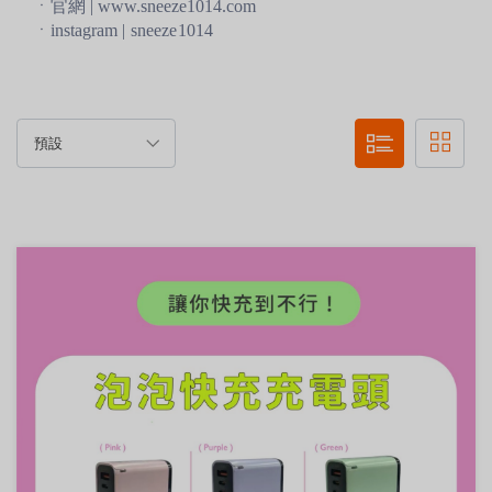
ㆍ官網 | www.sneeze1014.com
ㆍ
instagram
|
sneeze1014