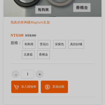
我真的有夠吸MagSafe支架
NT$349
NT$390
規格：
有夠黑
雪花白
深紫色
真的好橘
北鼻藍
香檳金
加入購物車
直接結帳