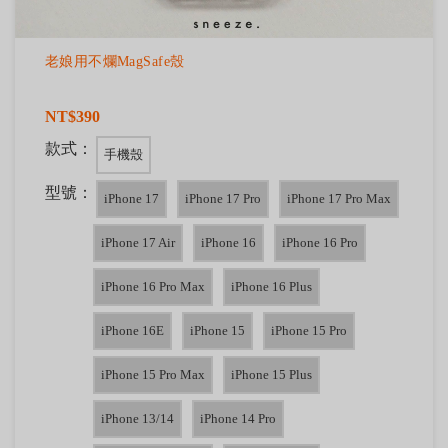
老娘用不爛MagSafe殼
NT$390
款式：
手機殼
型號：
iPhone 17
iPhone 17 Pro
iPhone 17 Pro Max
iPhone 17 Air
iPhone 16
iPhone 16 Pro
iPhone 16 Pro Max
iPhone 16 Plus
iPhone 16E
iPhone 15
iPhone 15 Pro
iPhone 15 Pro Max
iPhone 15 Plus
iPhone 13/14
iPhone 14 Pro