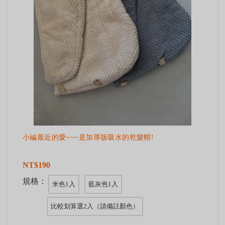
小編最近的愛~~~是加厚版吸水的乾髮帽!
NT$190
規格：
米色1入
藍灰色1入
比較划算選2入（請備註顏色）