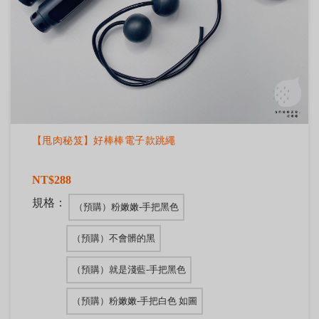
【甩肉秘笈】好棒棒電子款跳繩
NT$288
規格：
（預購）粉嫩嫩-手把黑色
（預購）不會髒的黑
（預購）就是淺藍-手把黑色
（預購）粉嫩嫩-手把白色 如圖