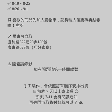
✅ 8/19～8/25
✅ 8/26～9/1
🛒 喜歡的商品先加入購物車，記得輸入優惠碼再結帳
唷！🥟🩷
📍 屏東可自取
勝利路322巷20弄189號
廣東路629號（巧好素食）
⚠️ 開箱請錄影
如有問題請第一時間聯繫
手工製作，會依照訂單順序安排出貨
目前約 7 天以上寄出喔 😊
📦 到 7-11 會有簡訊通知
再去門市取貨付款就可以了 🙏