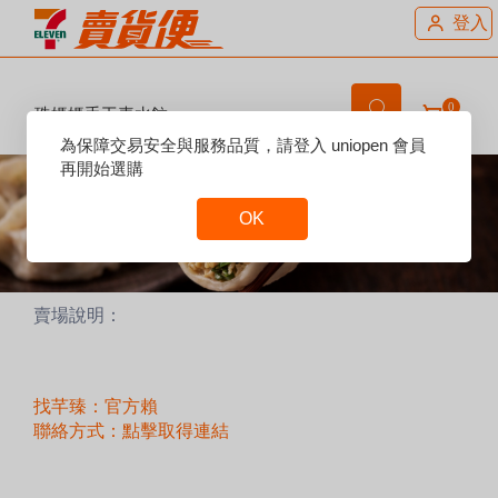
登入
0
珠媽媽手工素水餃
Reset
為保障交易安全與服務品質，請登入 uniopen 會員
Focus
再開始選購
OK
Reset
Focus
賣場說明：
找芊臻：官方賴
聯絡方式：點擊取得連結