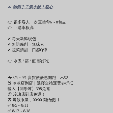
🔥
熱銷手工素水餃｜點心
👉 很多客人一次直接帶6～8包🥟
👉 回購率很高
✔ 每天新鮮現包
✔ 無防腐劑・無味素
✔ 蔬菜清甜、口感Q彈
👉 水煮 / 蒸 / 煎 都好吃
📢 8/5～9/1 賣貨便優惠開跑！🥟🩷
🎁 冷凍店到店｜選擇全站運費劵折抵
輸入【開學凍】398免運
📦 冷凍店到店免運！
⏰ 每波限量，00:00 開始使用
✅ 8/5～8/11
✅ 8/12～8/18