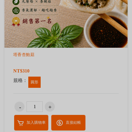
塔香杏鮑菇
NT$310
規格：
圓形
加入購物車
直接結帳