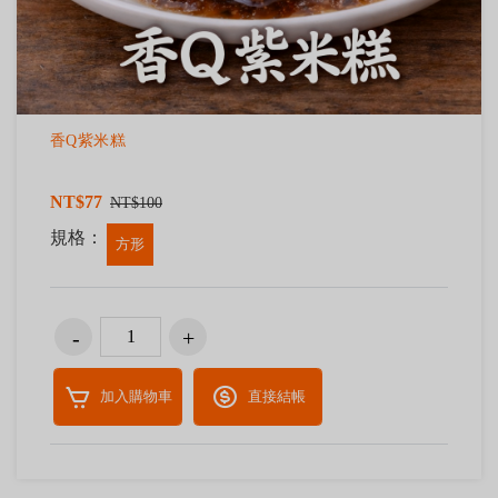
香Q紫米糕
NT$77
NT$100
規格：
方形
加入購物車
直接結帳