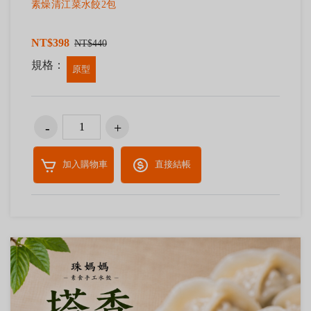
素燥清江菜水餃2包
NT$398
NT$440
規格：
原型
加入購物車
直接結帳