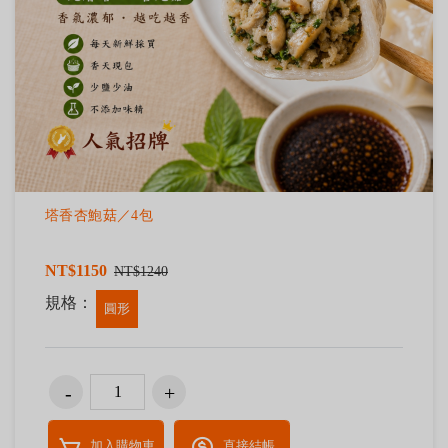
塔香杏鮑菇／4包
NT$1150
NT$1240
規格：
圓形
加入購物車
直接結帳