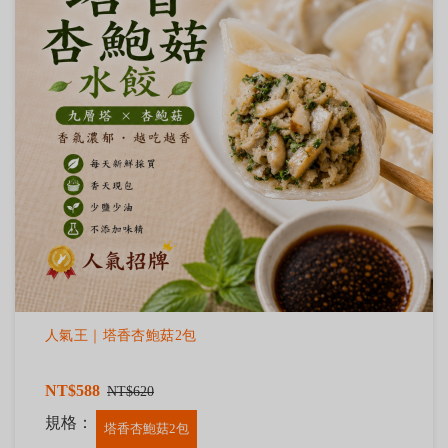
人氣王｜塔香杏鮑菇2包
NT$588
NT$620
規格：
塔香杏鮑菇2包