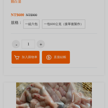
雞白湯
NT$600
NT$900
規格：
一組六包
一包600公克（接單後製作）
加入購物車
直接結帳