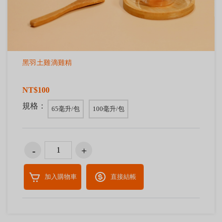
黑羽土雞滴雞精
NT$100
規格：
65毫升/包
100毫升/包
加入購物車
直接結帳