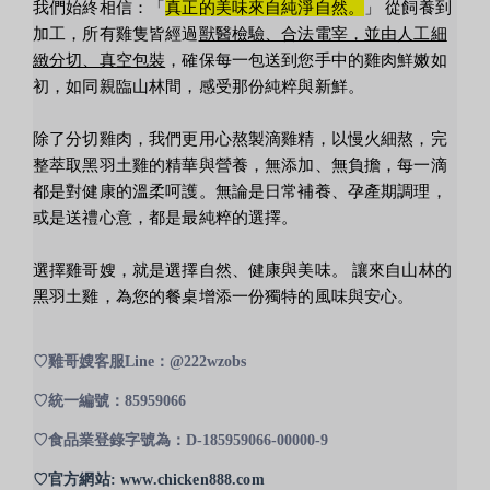
我們始終相信：「
真正的美味來自純淨自然。
」 從飼養到
加工，所有雞隻皆經過
獸醫檢驗、合法電宰，並由人工細
緻分切、真空包裝
，確保每一包送到您手中的雞肉鮮嫩如
初，如同親臨山林間，感受那份純粹與新鮮。
除了分切雞肉，我們更用心熬製滴雞精，以慢火細熬，完
整萃取黑羽土雞的精華與營養，無添加、無負擔，每一滴
都是對健康的溫柔呵護。無論是日常補養、孕產期調理，
或是送禮心意，都是最純粹的選擇。
選擇雞哥嫂，就是選擇自然、健康與美味。 讓來自山林的
黑羽土雞，為您的餐桌增添一份獨特的風味與安心。
♡︎雞哥嫂客服Line：@222wzobs
♡︎統一編號：85959066
♡︎食品業登錄字號為：
D-185959066-00000-9
♡︎官方網站: www.chicken888.com