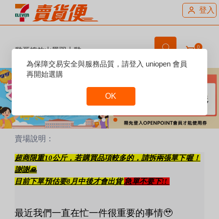
登入
0
雞哥嫂放山黑羽土雞
Reset
為保障交易安全與服務品質，請登入 uniopen 會員
Focus
再開始選購
OK
Reset
Focus
賣場說明：
超商限重10公斤，若購買品項較多的，請拆兩張單下喔！
謝謝🙏
目前下單預估要8月中後才會出貨
急單不要下!!
最近我們一直在忙一件很重要的事情🥹