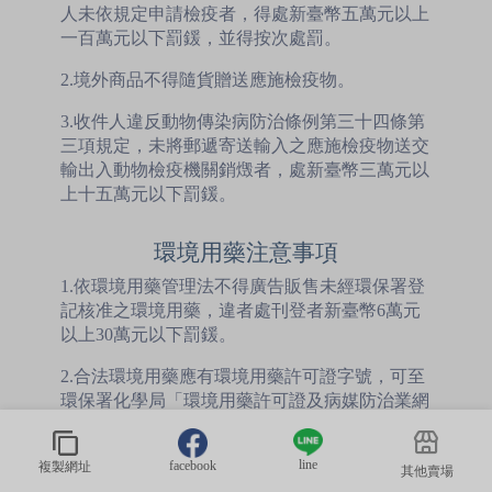
人未依規定申請檢疫者，得處新臺幣五萬元以上
一百萬元以下罰鍰，並得按次處罰。
2.境外商品不得隨貨贈送應施檢疫物。
3.收件人違反動物傳染病防治條例第三十四條第
三項規定，未將郵遞寄送輸入之應施檢疫物送交
輸出入動物檢疫機關銷燬者，處新臺幣三萬元以
上十五萬元以下罰鍰。
環境用藥注意事項
1.依環境用藥管理法不得廣告販售未經環保署登
記核准之環境用藥，違者處刊登者新臺幣6萬元
以上30萬元以下罰鍰。
2.合法環境用藥應有環境用藥許可證字號，可至
環保署化學局「環境用藥許可證及病媒防治業網
路查詢系統」。
line
3.環境用藥相關資訊可參考環保署化學局『環境
facebook
複製網址
其他賣場
用藥安全使用宣導網』。