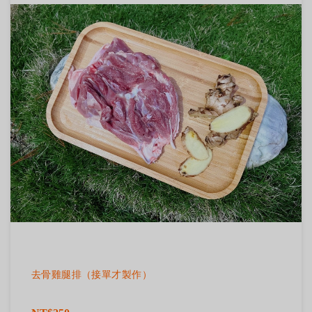
去骨雞腿排（接單才製作）