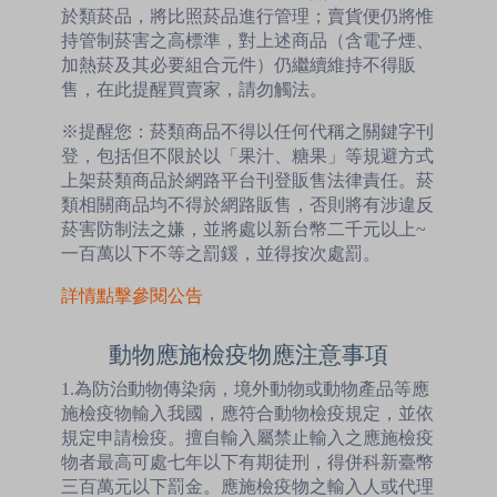
於類菸品，將比照菸品進行管理；賣貨便仍將惟
持管制菸害之高標準，對上述商品（含電子煙、
加熱菸及其必要組合元件）仍繼續維持不得販
售，在此提醒買賣家，請勿觸法。
※提醒您：菸類商品不得以任何代稱之關鍵字刊
登，包括但不限於以「果汁、糖果」等規避方式
上架菸類商品於網路平台刊登販售法律責任。菸
類相關商品均不得於網路販售，否則將有涉違反
菸害防制法之嫌，並將處以新台幣二千元以上~
一百萬以下不等之罰鍰，並得按次處罰。
詳情點擊參閱公告
動物應施檢疫物應注意事項
1.為防治動物傳染病，境外動物或動物產品等應
施檢疫物輸入我國，應符合動物檢疫規定，並依
規定申請檢疫。擅自輸入屬禁止輸入之應施檢疫
物者最高可處七年以下有期徒刑，得併科新臺幣
三百萬元以下罰金。應施檢疫物之輸入人或代理