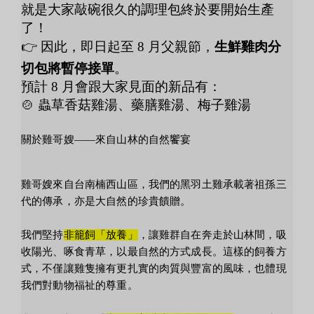
就是大家敲碗很久的調理包終於要開始生產
了！
👉 因此，即日起至 8 月父親節，
生鮮雞肉分
切包將暫停接單
。
預計 8 月會跟大家見面的新品有：
🍲 蟲草香菇雞湯、藥膳雞湯、梅子雞湯
關於雞哥嫂——來自山林的自然饗宴
雞哥嫂來自台南楠西山區，我們的黑羽土雞承載著祖孫三
代的傳承，亦是大自然的珍貴饋贈。
我們堅持
非籠飼「放養」
，讓雞群自在奔走於山林間，吸
收陽光、啄食青草，以最自然的方式成長。這樣的飼養方
式，不僅讓雞隻擁有更扎實的肉質與豐富的風味，也體現
我們對動物福祉的尊重。