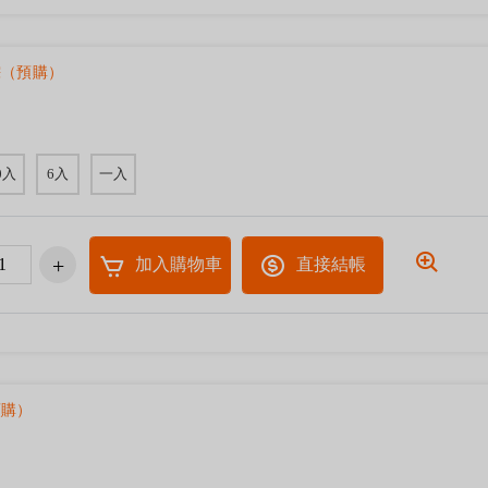
粽（預購）
0入
6入
一入
加入購物車
直接結帳
預購）