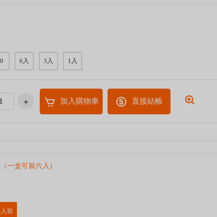
粽
0
6入
3入
1入
加入購物車
直接結帳
盒（一盒可裝六入）
六入裝