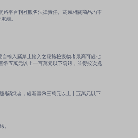
網路平台刊登販售法律責任。菸類相關商品均不
次處罰。
擅自輸入屬禁止輸入之應施檢疫物者最高可處七
臺幣五萬元以上一百萬元以下罰鍰，並得按次處
機關銷燬者，處新臺幣三萬元以上十五萬元以下
罰鍰。