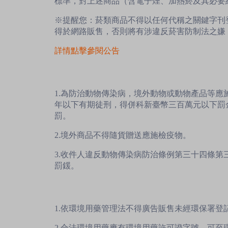
標準，對上述商品（含電子煙、加熱菸及其必要
※提醒您：菸類商品不得以任何代稱之關鍵字刊
得於網路販售，否則將有涉違反菸害防制法之嫌
詳情點擊參閱公告
1.為防治動物傳染病，境外動物或動物產品等
年以下有期徒刑，得併科新臺幣三百萬元以下罰
罰。
2.境外商品不得隨貨贈送應施檢疫物。
3.收件人違反動物傳染病防治條例第三十四條
罰鍰。
1.依環境用藥管理法不得廣告販售未經環保署登
2.合法環境用藥應有環境用藥許可證字號，可