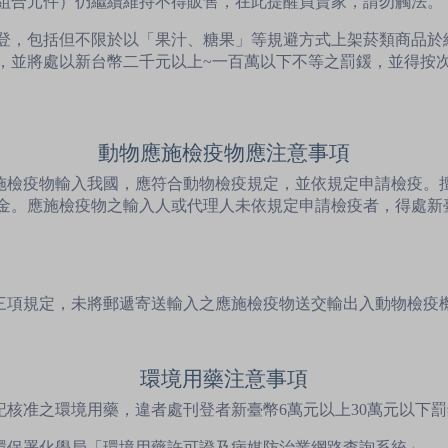
組合元件）仍繼續維持不得販售，在此提醒買賣家，請勿觸法。
登，包括但不限於以「果汁、糖果」等規避方式上架菸類商品於
，並將處以新台幣二千元以上~一百萬以下不等之罰鍰，並得按
動物應施檢疫物應注意事項
應施檢疫物輸入我國，應符合動物檢疫規定，並依規定申請檢疫。
金。應施檢疫物之輸入人或代理人未依規定申請檢疫者，得處新
第三項規定，未將郵遞寄送輸入之應施檢疫物送交輸出入動物檢疫
環境用藥注意事項
記核准之環境用藥，違者處刊登者新臺幣6萬元以上30萬元以下
至環保署化學局「環境用藥許可證及病媒防治業網路查詢系統」。