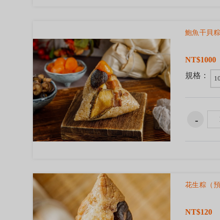
鮑魚干貝
NT$1000
規格：
1
花生粽（
NT$120