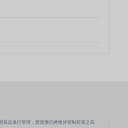
比照菸品進行管理；賣貨便仍將惟持管制菸害之高