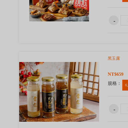
黑玉露
NT$659
規格：
6