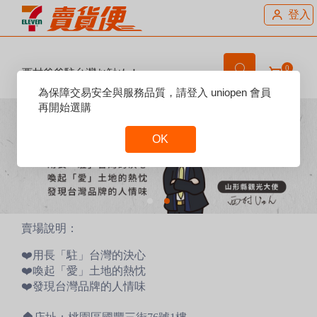
登入
0
西村爸爸駐台灣お勧め！
Reset
為保障交易安全與服務品質，請登入 uniopen 會員
Focus
再開始選購
OK
Reset
Focus
賣場說明：
❤️用長「駐」台灣的決心
❤️喚起「愛」土地的熱忱
❤️發現台灣品牌的人情味