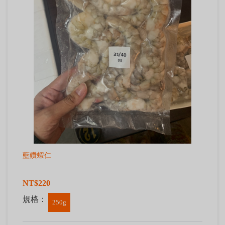
藍鑽蝦仁
NT$220
規格：
250g