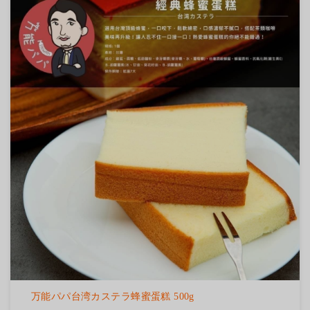
万能パパ台湾カステラ蜂蜜蛋糕 500g