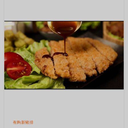
有夠新豬排