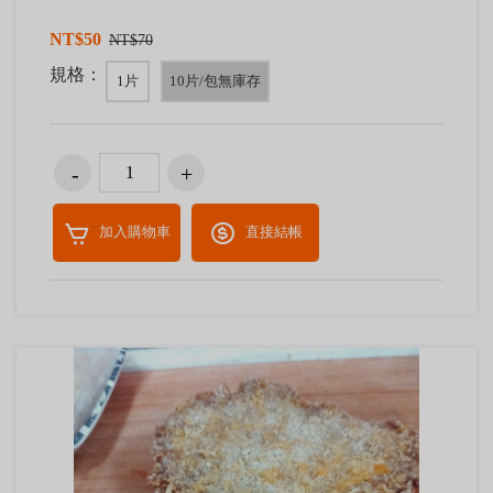
NT$50
NT$70
規格：
1片
10片/包無庫存
加入購物車
直接結帳