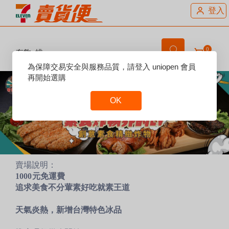
登入
0
有夠g排
Reset
為保障交易安全與服務品質，請登入 uniopen 會員
Focus
再開始選購
OK
Reset
Focus
賣場說明：
1000元免運費
追求美食不分葷素好吃就素王道
天氣炎熱，新增台灣特色冰品