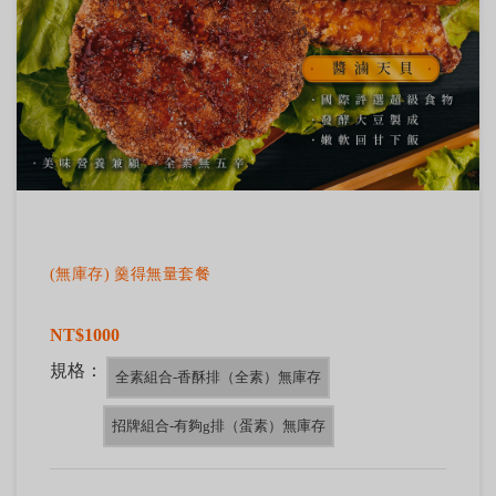
(無庫存) 羹得無量套餐
NT$1000
規格：
全素組合-香酥排（全素）無庫存
招牌組合-有夠g排（蛋素）無庫存