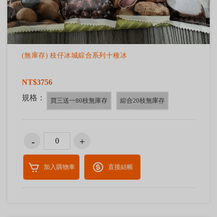
(無庫存) 枝仔冰城綜合系列十種冰
NT$3756
規格：
買三送一80枝無庫存
綜合20枝無庫存
加入購物車
直接結帳