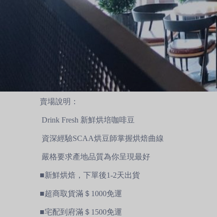
賣場說明：
Drink Fresh 新鮮烘培咖啡豆
資深經驗SCAA烘豆師掌握烘焙曲線
嚴格要求產地品質為你呈現最好
■新鮮烘焙，下單後1-2天出貨
■超商取貨滿＄1000免運
■宅配到府滿＄1500免運