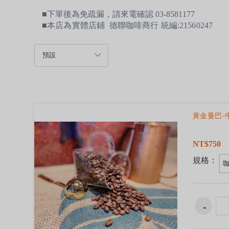
■下單後為免疏漏，請來電確認 03-8581177
■本店為實體店鋪 德聯咖啡商行 統編:21560247
黃金曼巴-
NT$750
規格：
咖