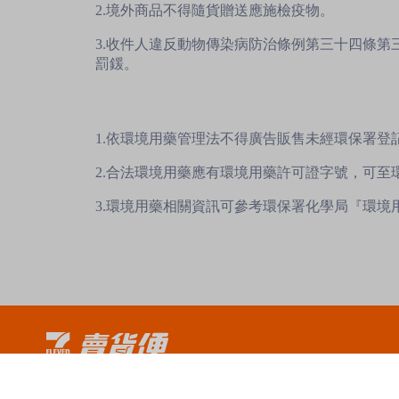
2.境外商品不得隨貨贈送應施檢疫物。
3.收件人違反動物傳染病防治條例第三十四條
罰鍰。
1.依環境用藥管理法不得廣告販售未經環保署登
2.合法環境用藥應有環境用藥許可證字號，可
3.環境用藥相關資訊可參考環保署化學局『環境
服務時間：週一至週五09:00~18:00 (例假日休息)
賣貨便LINE官方客服：@myship711