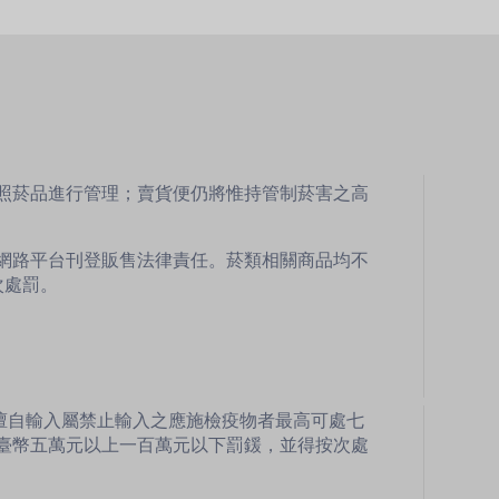
比照菸品進行管理；賣貨便仍將惟持管制菸害之高
網路平台刊登販售法律責任。菸類相關商品均不
次處罰。
擅自輸入屬禁止輸入之應施檢疫物者最高可處七
臺幣五萬元以上一百萬元以下罰鍰，並得按次處