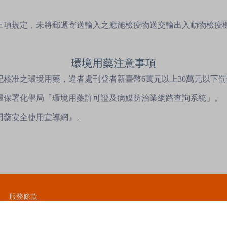
第三項規定，未將郵遞寄送輸入之應施檢疫物送交輸出入動物檢疫
環境用藥注意事項
記核准之環境用藥，違者處刊登者新臺幣6萬元以上30萬元以下
至環保署化學局「環境用藥許可證及病媒防治業網路查詢系統」。
用藥安全使用宣導網』。
服務條款
禁止和限制商品政策
平台使用SSL安全加密最高等級保障交易安全