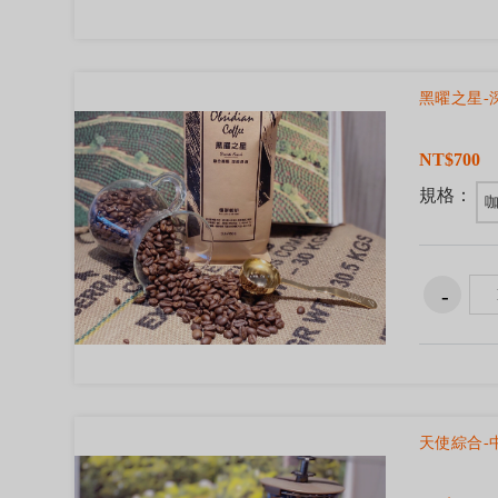
黑曜之星-
NT$700
規格：
咖
天使綜合-