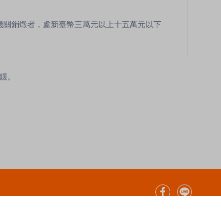
機關銷燬者，處新臺幣三萬元以上十五萬元以下
罰鍰。