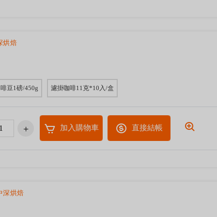
深烘焙
啡豆1磅/450g
濾掛咖啡11克*10入/盒
加入購物車
直接結帳
中深烘焙