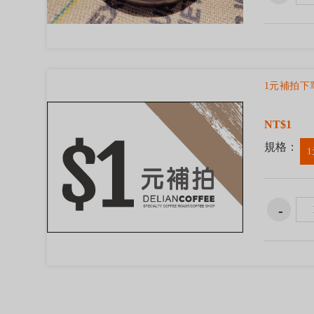
1元補拍下
NT$1
規格：
1