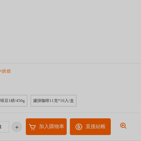
中烘焙
啡豆1磅/450g
濾掛咖啡11克*10入/盒
加入購物車
直接結帳