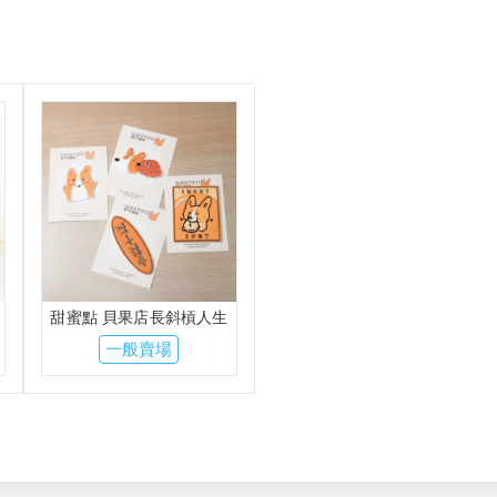
甜蜜點 貝果店長斜槓人生
一般賣場