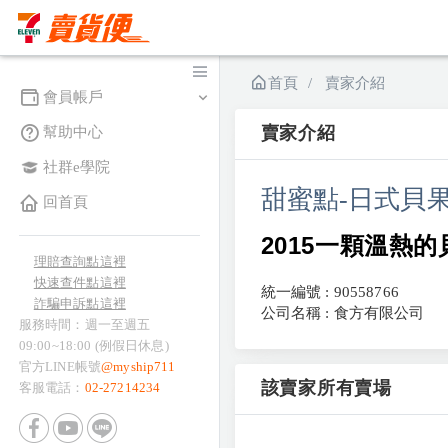
首頁
賣家介紹
會員帳戶
賣家介紹
幫助中心
社群e學院
甜蜜點-日式貝
回首頁
2015一顆溫熱
理賠查詢點這裡
快速查件點這裡
統一編號 : 90558766
詐騙申訴點這裡
公司名稱 : 食方有限公司
服務時間：週一至週五
09:00~18:00 (例假日休息)
官方LINE帳號
@myship711
該賣家所有賣場
客服電話：
02-27214234