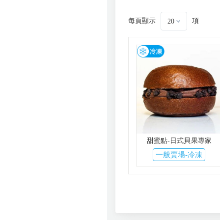
每頁顯示
項
20
甜蜜點-日式貝果專家
一般賣場-冷凍