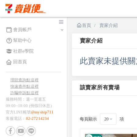
首頁
賣家介紹
會員帳戶
賣家介紹
幫助中心
社群e學院
此賣家未提供關
回首頁
理賠查詢點這裡
快速查件點這裡
該賣家所有賣場
詐騙申訴點這裡
服務時間：週一至週五
09:00~18:00 (例假日休息)
官方LINE帳號
@myship711
客服電話：
02-27214234
每頁顯示
項
20