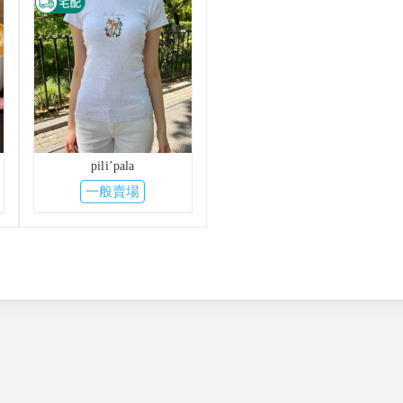
pili’pala
一般賣場