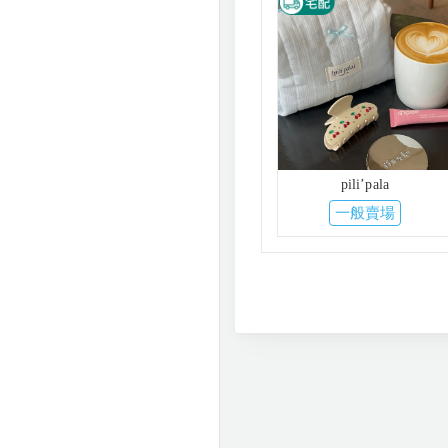
pili’pala
一般賣場