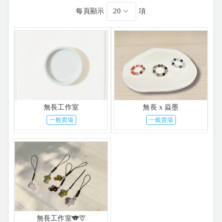
每頁顯示
項
無長工作室
無長 x 焱墨
一般賣場
一般賣場
無長工作室🐨🦒